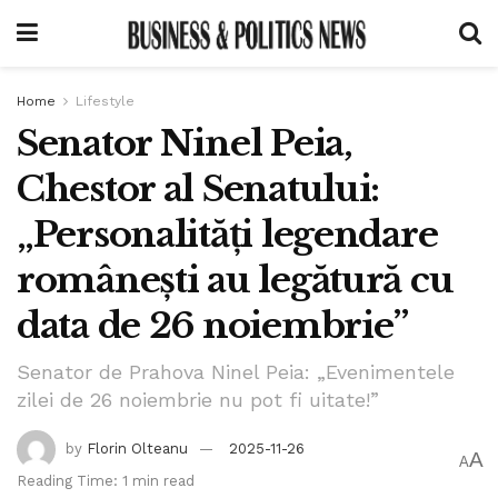
Home
Lifestyle
Senator Ninel Peia,
Chestor al Senatului:
„Personalități legendare
românești au legătură cu
data de 26 noiembrie”
Senator de Prahova Ninel Peia: „Evenimentele
zilei de 26 noiembrie nu pot fi uitate!”
by
Florin Olteanu
2025-11-26
A
A
Reading Time: 1 min read