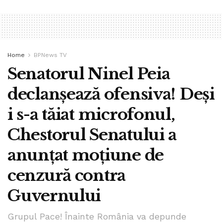
Home
BPNews TV
Senatorul Ninel Peia
declanșează ofensiva! Deși
i s-a tăiat microfonul,
Chestorul Senatului a
anunțat moțiune de
cenzură contra
Guvernului
Grupul Pace! Înainte România va depunde