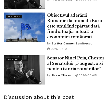
Obiectivul aderării
BUSINESS
României la moneda Euro
este unul îndepărtat dată
fiind situația actuală a
economiei românești
by
Scriitor Carmen Zamfirescu
2026-08-05
Senator Ninel Peia, Chestor
NATIONAL
al Senatului: „5 august, o zi
pentru istoria românilor”
by
Florin Olteanu
2026-08-05
Discussion about this post