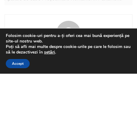
Moțiunea va fi depusă pe 5 decembrie 2025!
Folosim cookie-uri pentru a-ți oferi cea mai bună experiență pe
site-ul nostru web.
Poți să afli mai multe despre cookie-urile pe care le folosim sau
This website uses GDPR cookies. By continuing to use this
să le dezactivezi în
setări
.
Florin Olteanu
website you are giving consent to cookies being used. Visit our
Accept
Privacy and Cookie Policy
.
I Agree
Related
Posts
Senator Ninel Peia, Chestor
NATIONAL
al Senatului: „7 august, o zi
pentru istoria românilor”
by
Florin Olteanu
2026-08-07
Senatorul Ninel Peia a anunțat:
Realitatea politică a zilei de