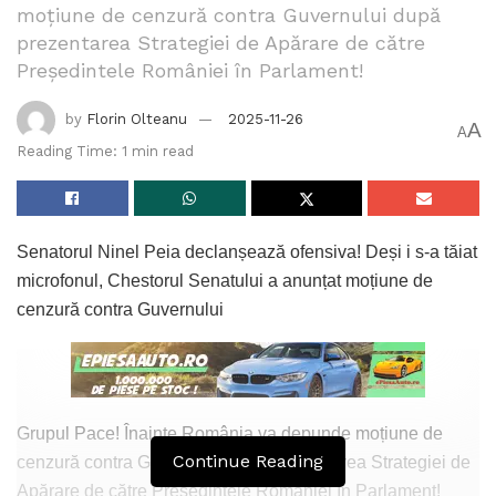
moțiune de cenzură contra Guvernului după
prezentarea Strategiei de Apărare de către
Președintele României în Parlament!
by
Florin Olteanu
2025-11-26
A
A
Reading Time: 1 min read
Senatorul Ninel Peia declanșează ofensiva! Deși i s-a tăiat
microfonul, Chestorul Senatului a anunțat moțiune de
cenzură contra Guvernului
Grupul Pace! Înainte România va depunde moțiune de
Continue Reading
cenzură contra Guvernului după prezentarea Strategiei de
Apărare de către Președintele României în Parlament!