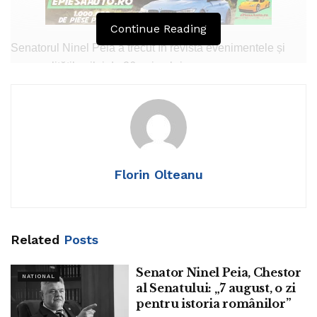
Continue Reading
Senatorul Ninel Peia a trecut în revistă evenimentele și
personalitățile zilei de 26 noiembrie:
„Vlad Țepeș devenea domnitor pentru a treia oară oe 26
noiembrie 1476,
La 26 noiembrie 1867, a fost inaugurat primul gimnaziu
din Galați, Colegiul Național Vasile Alecsandri de astăzi.
Florin Olteanu
La 26 noiembrie 1909, se năștea la Slatina dramaturgul
Eugene Ionesco. A rămas celebru pentru piesele de teatru
Cânăreața Cheală, Rinocerii, care l-au introdus în elita
Related
Posts
teatrului mondial. A trăit cea mai mare parte a vieții în
Franța, atât în copilărie, dar și la maturitate și bătrânete,
Senator Ninel Peia, Chestor
NATIONAL
dededând la 28 martie 1994, la Paris.
al Senatului: „7 august, o zi
pentru istoria românilor”
România semna pe 26 noiembrie 1917, un armistițiu