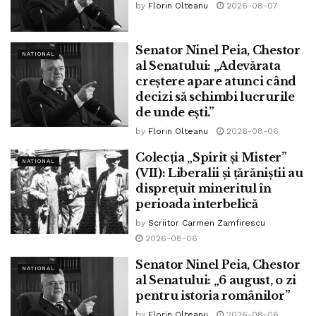
by
Florin Olteanu
2026-08-07
preliminar la Focșani, după ce Rusia și Puterile Centrale
încheiaseră un armistițiu similar.
Senator Ninel Peia, Chestor
NATIONAL
La 26 noiembrie 1949, se năștea legenda caiacului
al Senatului: „Adevărata
creștere apare atunci când
românesc, aureolat de medalii la jocuri olimpice și
decizi să schimbi lucrurile
campionate mondiale, Ivan Patzaichin. Ne-a părăsit pe 5
de unde ești.”
septembrie 2021.
by
Florin Olteanu
2026-08-06
La 26 noiembrie 1957, Adunarea Generală a ONU adoptă
Colecția „Spirit și Mister”
NATIONAL
în unanimitate rezoluția introdusă de România, intitulată
(VII): Liberalii și țărăniștii au
„Bazele cooperarii economice internaționale”.
disprețuit mineritul în
perioada interbelică
Îi spunem „La Mulți Ani!, legendarului boxer Francisc
by
Scriitor Carmen Zamfirescu
Vaștag născut la 26 noiembrie 1968”
2026-08-06
”
Senator Ninel Peia, Chestor
NATIONAL
al Senatului: „6 august, o zi
Tags:
ninel peia
pentru istoria românilor”
by
Florin Olteanu
2026-08-06