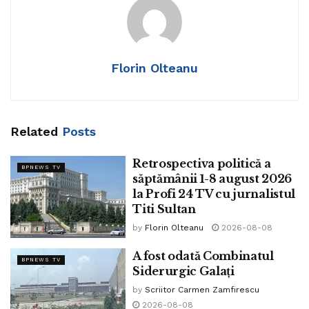
internări datorită întreruperii apei curente.
Școlile din Câmpina sunt închise.
Florin Olteanu
La Breaza, se distribuie apă potabilă cu ajutorul cisternelor
pompierilor și apă din rezerva de stat.
Băicoi și Moreni au și ele probleme cu apa.
Related
Posts
Problemele au debutat pe 28 noiembrie când au început
lucrări la Lacul Paltinu.
Retrospectiva politică a
BPNEWS TV
săptămânii 1-8 august 2026
Tags:
apa
Paltinu
la Profi 24 TV cu jurnalistul
Titi Sultan
by
Florin Olteanu
2026-08-08
A fost odată Combinatul
BPNEWS TV
Siderurgic Galați
by
Scriitor Carmen Zamfirescu
2026-08-08