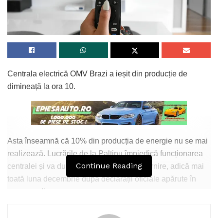
Centrala electrică OMV Brazi a ieșit din producție de
dimineață la ora 10.
Asta înseamnă că 10% din producția de energie nu se mai
realizează. Lucrările de la Paltinu împiedică funcționarea
Continue Reading
centralei și va dura mult timp până la repornire, adică mai
toată luna decembrie după declarații oficiale apărute în
mass-media.
Mai mult decât atât, în spitalul din Câmpina nu se mai fac