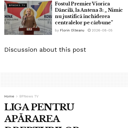
Fostul Premier Viorica
BPNEWS TV
Dăncilă, la Antena 3: „ Nimic
nu justifică închiderea
centralelor pe cărbune”
by
Florin Olteanu
2026-08-05
Discussion about this post
Home
BPNews TV
LIGA PENTRU
APĂRAREA