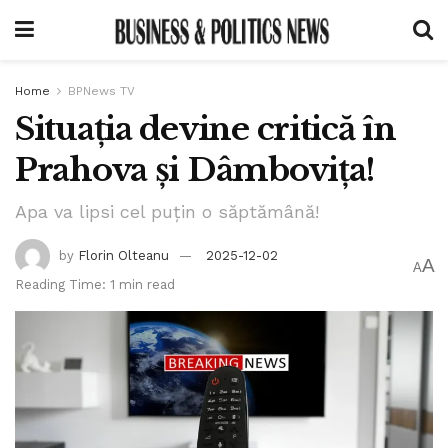
Home
BPNews TV
Situația devine critică în
Prahova și Dâmbovița!
Apa va lipsi cel puțin o săptămână!
by
Florin Olteanu
2025-12-02
A
A
Reading Time: 1 min read