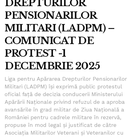
DREPTURILOR
PENSIONARILOR
MILITARI (LADPM) –
COMUNICAT DE
PROTEST -1
DECEMBRIE 2025
Liga pentru Apărarea Drepturilor Pensionarilor
Militari (LADPM) își exprimă public protestul
oficial față de decizia conducerii Ministerului
Apărării Naționale privind refuzul de a aproba
avansările în grad militar de Ziua Națională a
României pentru cadrele militare în rezervă,
propuse în mod legal și justificat de către
Asociația Militarilor Veterani și Veteranilor cu