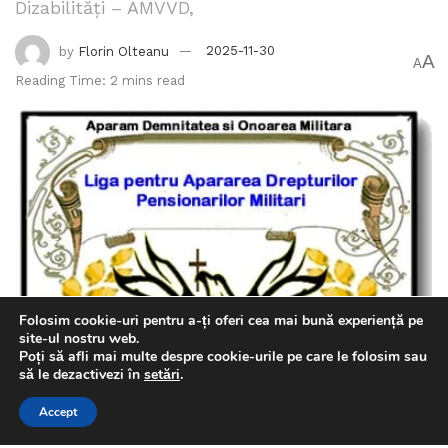
Dizabilități – AMVVD,
by
Florin Olteanu
2025-11-30
A
A
Reading Time: 2 mins read
Folosim cookie-uri pentru a-ți oferi cea mai bună experiență pe
site-ul nostru web.
Poți să afli mai multe despre cookie-urile pe care le folosim sau
This website uses GDPR cookies. By continuing to use this
să le dezactivezi în
setări
.
website you are giving consent to cookies being used. Visit our
Accept
Privacy and Cookie Policy
.
I Agree