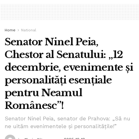
Home
National
Senator Ninel Peia,
Chestor al Senatului: „12
decembrie, evenimente și
personalități esențiale
pentru Neamul
Românesc”!
Senator Ninel Peia, senator de Prahova: „Să nu
ne uităm evenimentele și personalitățile!”