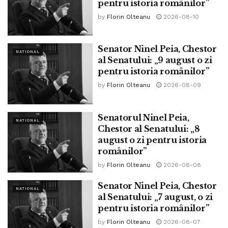
New York. A activat în perioada 1919-1945 în România, iar
pentru istoria românilor”
din 1945 și până la moarte, în Italia și SUA.
by
Florin Olteanu
2026-08-10
Senator Ninel Peia, Chestor
NATIONAL
al Senatului: „9 august o zi
pentru istoria românilor”
by
Florin Olteanu
2026-08-09
Senatorul Ninel Peia,
NATIONAL
Chestor al Senatului: „8
august o zi pentru istoria
românilor”
by
Florin Olteanu
2026-08-08
Senator Ninel Peia, Chestor
NATIONAL
al Senatului: „7 august, o zi
pentru istoria românilor”
La 13 decembrie 1918, guvernul reprimă violent greva
by
Florin Olteanu
2026-08-07