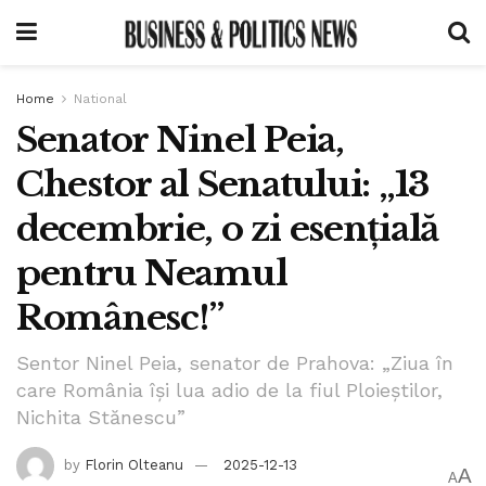
Home
National
Senator Ninel Peia,
Chestor al Senatului: „13
decembrie, o zi esențială
pentru Neamul
Românesc!”
Sentor Ninel Peia, senator de Prahova: „Ziua în
care România își lua adio de la fiul Ploieștilor,
Nichita Stănescu”
by
Florin Olteanu
2025-12-13
A
A