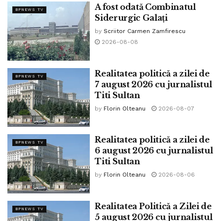
provoacă un dezastru de proporţii, continuă să se agaţie de
A fost odată Combinatul
BPNEWS TV
funcţie cu gheruţele scoase, împroşcându-i vitriolic pe cei
Siderurgic Galați
care îi cer demisia!”
by
Scriitor Carmen Zamfirescu
2026-08-08
Tags:
Diana Buzoianu
motiune
Realitatea politică a zilei de
BPNEWS TV
7 august 2026 cu jurnalistul
Titi Sultan
by
Florin Olteanu
2026-08-07
Realitatea politică a zilei de
BPNEWS TV
6 august 2026 cu jurnalistul
Titi Sultan
by
Florin Olteanu
2026-08-06
Realitatea Politică a Zilei de
BPNEWS TV
5 august 2026 cu jurnalistul