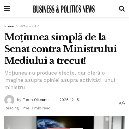
Home
BPNews TV
Moțiunea simplă de la
Senat contra Ministrului
Mediului a trecut!
Moțiunea nu produce efecte, dar oferă o
imagine asupra opiniei asupra activității unui
ministru
by
Florin Olteanu
2025-12-15
A
A
Reading Time: 1 min read