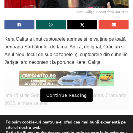
Kera Calița-Credit foto Jariștea
Kera Calița a ținut cuptoarele aprinse și le va ține pe toată
perioada Sărbătorilor de Iarnă. Adică, de Ignat, Crăciun și
Anul Nou, focul de sub cazanele și cuptoarele din cuhniile
Jariștei ard necontenit la porunca Kerei Calița.
Continue Reading
Iată că și de Soborul Sfântului Ioan Botezătorul, 7 ianuarie
2026, e mare zaiafet:
Kera Calița îi pregătește ca în fiecare an osebit praznic
Folosim cookie-uri pentru a-ți oferi cea mai bună experiență pe
acestui martir al creștinismului și miercuri, 7 Ianuarie, de la
site-ul nostru web.
orele 18.00 va aștepta în pragul Locantei fiecare pășitor cu
Poți să afli mai multe despre cookie-urile pe care le folosim sau