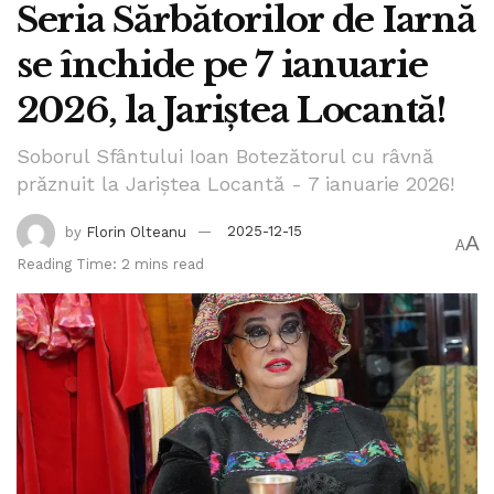
Seria Sărbătorilor de Iarnă
se închide pe 7 ianuarie
2026, la Jariștea Locantă!
Soborul Sfântului Ioan Botezătorul cu râvnă
prăznuit la Jariștea Locantă - 7 ianuarie 2026!
by
Florin Olteanu
2025-12-15
A
A
Reading Time: 2 mins read