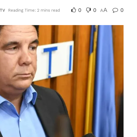
0
0
A
0
TV
Reading Time: 2 mins read
A