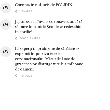
Coronavirusul, ucis de POLIDIN!
1 SHARES
Japonezii au învins coronavirusul fără
să intre în panică: Școlile se redeschid
în aprilie!
80620 SHARES
12 experți în probleme de sănătate se
exprimă împotriva isteriei
coronavirusului: Măsurile luate de
guverne vor distruge viețile a milioane
de oameni!
1 SHARES