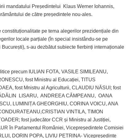
irii mandatului Președintelui Klaus Werner Iohannis,
urământului de către președintele nou-ales.
onstituționalitate pe tema alegerilor prezidențiale din
erilor locale parțiale (în special insistându-se pe
București), s-au dezbătut subiecte fierbinți internaționale
e și politice precum IULIAN FOTA, VASILE SIMILEANU,
U, fost Ministru al Educației, TITUS
EA, fost Mnistru al Agriculturii, CLAUDIU NĂSUI; fost
RIN MĂDĂLIN LISARU, ANDREEA CÂMPEANU, OANA
ESCU, LUMINIȚA GHEORGHIU, CORINA VOICU, ANA
 CONDURATEANU,CRISTIAN VINTILA, TIMON
; fost judecător CCR și Ministru al Justiției,
 în Parlamentul României, Vicepreședintele Comisiei
GURLUI, DORIN POPA, LIVIU PETRINA- Vicepreședinte