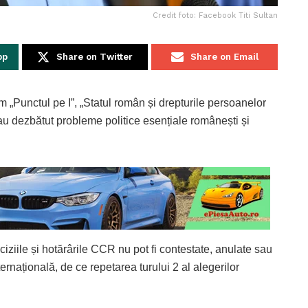
Credit foto: Facebook Titi Sultan
pp
Share on Twitter
Share on Email
„Punctul pe I”, „Statul român și drepturile persoanelor
 s-au dezbătut probleme politice esențiale românești și
eciziile și hotărârile CCR nu pot fi contestate, anulate sau
națională, de ce repetarea turului 2 al alegerilor