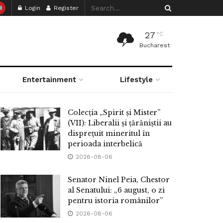
Login
Register
27
°C
Bucharest
Entertainment
Lifestyle
Colecția „Spirit și Mister”
(VII): Liberalii și țărăniștii au
disprețuit mineritul în
perioada interbelică
2026-08-06
Senator Ninel Peia, Chestor
al Senatului: „6 august, o zi
pentru istoria românilor”
2026-08-06