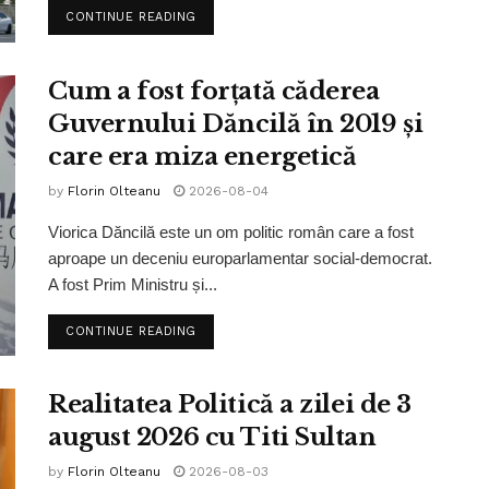
CONTINUE READING
Cum a fost forțată căderea
Guvernului Dăncilă în 2019 și
care era miza energetică
by
Florin Olteanu
2026-08-04
Viorica Dăncilă este un om politic român care a fost
aproape un deceniu europarlamentar social-democrat.
A fost Prim Ministru și...
CONTINUE READING
Realitatea Politică a zilei de 3
august 2026 cu Titi Sultan
by
Florin Olteanu
2026-08-03