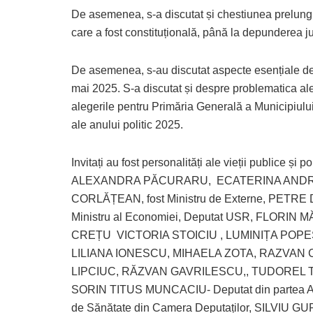
De asemenea, s-a discutat și chestiunea prelung
care a fost constituțională, până la depunderea j
De asemenea, s-au discutat aspecte esențiale de c
mai 2025. S-a discutat și despre problematica aleg
alegerile pentru Primăria Generală a Municipiului 
ale anului politic 2025.
Invitați au fost personalități ale vieții public
ALEXANDRA PĂCURARU, ECATERINA ANDRONESC
CORLĂȚEAN, fost Ministru de Externe, PETRE DA
Ministru al Economiei, Deputat USR, FLO
CREȚU VICTORIA STOICIU , LUMINIȚA POP
LILIANA IONESCU, MIHAELA ZOTA, RAZVAN
LIPCIUC, RĂZVAN GAVRILESCU,, TUDOREL TOADER
SORIN TITUS MUNCACIU- Deputat din partea AUR
de Sănătate din Camera Deputaților, SILVIU 