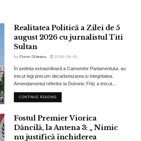
Realitatea Politică a Zilei de 5
august 2026 cu jurnalistul Titi
Sultan
by
Florin Olteanu
2026-08-05
În ședința extraordinară a Camerelor Parlamentului, au
trecut legi precum decarbonizarea și integritatea.
Amendamentul referitor la Dominic Fritz a trecut...
CONTINUE READING
Fostul Premier Viorica
Dăncilă, la Antena 3: „ Nimic
nu justifică închiderea