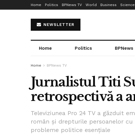
Home
Politics
BPNews TV
World
Business
Science
NEWSLETTER
Home
Politics
BPNews
Home
BPNews TV
Jurnalistul Titi 
retrospectivă a a
Televiziunea Pro 24 TV a găzduit em
român și drepturile persoanelor cu d
probleme politice esențiale