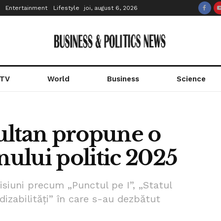
Entertainment
Lifestyle
joi, august 6, 2026
 TV
World
Business
Science
Sultan propune o
nului politic 2025
isiuni precum „Punctul pe I”, „Statul
izabilități” în care s-au dezbătut