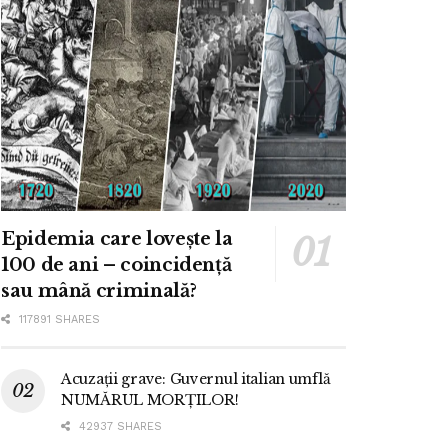
Epidemia care lovește la
100 de ani – coincidență
sau mână criminală?
117891 SHARES
Acuzații grave: Guvernul italian umflă
NUMĂRUL MORȚILOR!
42937 SHARES