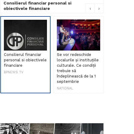
Consilierul financiar personal si
obiectivele financiare
Consilierul financiar
Se vor redeschide
Debut de sen
personal si obiectivele
localurile și instituțiile
muzica româ
financiare
culturale. Ce condiții
Maria Peia r
trebuie să
Internetul la
BPNEWS TV
îndeplinească de la 1
ani!
septembrie
NATIONAL
NATIONAL