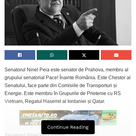
nopțile de taină ale domnitorului
– Leonard îmbie la dănțuială cu melopee de truver
împătimit, ce desfată simțurile cu luxură, slăvind iubirea ce
mișcă sori și stele
Respectarea depeșei primite de la Puterile Garante
– „a se plăti numaidecât 150 de mahmudele sau 150 de lei
noi”
Rezervațiunea
Senatorul Ninel Peia este senator de Prahova, membru al
-cu bună chibzuință, se face de bună seamă din timp,
grupului senatorial Pace! Înainte România. Este Chestor al
apelând unul dintre numerele de telefon binecunoscute:
Senatului, face parte din Comisiile de Transporturi și
0721 961 936 / 0775 609 233 / 0770 948 868.”
Energie. Este membru în Grupurile de Prietenie cu RS
Vietnam, Regatul Hasemit al Iordaniei și Qatar.
Tags:
Jariștea
Kera Calița
Continue Reading
Senatorul Ninel Peia a scris: