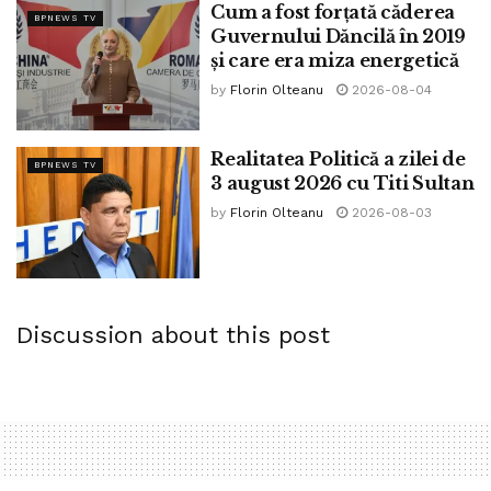
-măsline grecești de soi din Chios și Peloponez
Cum a fost forțată căderea
BPNEWS TV
Guvernului Dăncilă în 2019
Feliul de sațiu unionist-pașoptist
și care era miza energetică
– mușchiuleț de porc glazurat încetișor la cuptor, servit cu
by
Florin Olteanu
2026-08-04
sos brun , varză năimită cu untură de Mangalița și călită
încetișor la cuptorul cu lemne din Pădurile Vlăsiei
Realitatea Politică a zilei de
BPNEWS TV
3 august 2026 cu Titi Sultan
by
Florin Olteanu
2026-08-03
Discussion about this post