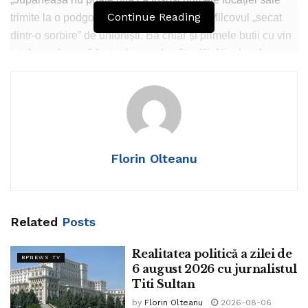
Continue Reading
trimite la o podgorie aflată nu departe de Milcovul „secat
dintr-o sorbire” de unioniști. Ba chiar și primele butii cu vin
tot de acolo vor fi fost aduse – de către Kir Nicola – la
înființarea stabilimentului!
De aceea, sâmbătă 24 și duminică 25 Ianuarie, când
orologiile vor arăta orele 18.00 trecute fix, Kera Calița vă
așteaptă la Jariștea Locantă spre a petrece așa cum o
făceau Cuza, Kogălniceanu și Alecsandri, aprigi pășitori la
Florin Olteanu
chiolhanuri alese, meniul fiind inspirat de gusturile
Dumnealor, cu aplecare la bucatele neaoșe dar și cu
deschidere la rețepturile aduse din Apus.
Related
Posts
Realitatea politică a zilei de
BPNEWS TV
6 august 2026 cu jurnalistul
Titi Sultan
by
Florin Olteanu
2026-08-06