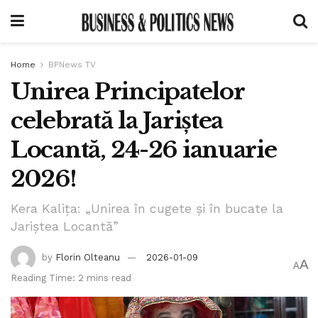
Home
BPNews TV
Unirea Principatelor
celebrată la Jariștea
Locantă, 24-26 ianuarie
2026!
Kera Kalița: „Unirea în cugete și în bucate la
Jariștea Locantă”
by
Florin Olteanu
2026-01-09
A
A
Reading Time: 2 mins read