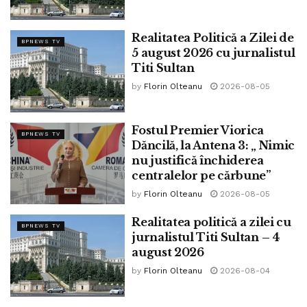
Realitatea Politică a Zilei de
BPNEWS TV
5 august 2026 cu jurnalistul
Titi Sultan
by
Florin Olteanu
2026-08-05
Credit foto: Jariștea Locantă
Fostul Premier Viorica
BPNEWS TV
Platou pescăresc
Dăncilă, la Antena 3: „ Nimic
nu justifică închiderea
-pastetă de anșoa cu păstrăv afumat, aducând la unison
centralelor pe cărbune”
cuhnia mediteraneană cu magopeția bucovineană
by
Florin Olteanu
2026-08-05
-zacuscă lipovenească de somotei prins când încă nu se
Realitatea politică a zilei cu
crăpase de ziuă.
BPNEWS TV
jurnalistul Titi Sultan – 4
-tarama de icre de crăpcean din japșele Dunării, pe feliuțe
august 2026
de limone târguite în port la Ibrăila
by
Florin Olteanu
2026-08-04
-ruladă cu somon afumat, cuprins cu iscusință în straturi de
spanac și cremă de brânză dulce