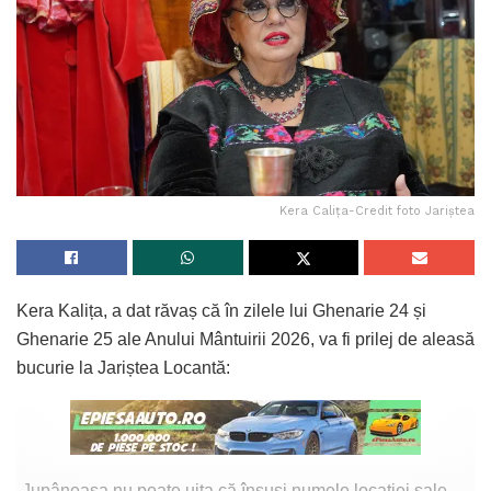
Kera Calița-Credit foto Jariștea
Kera Kalița, a dat răvaș că în zilele lui Ghenarie 24 și
Ghenarie 25 ale Anului Mântuirii 2026, va fi prilej de aleasă
bucurie la Jariștea Locantă:
„Jupâneasa nu poate uita că însuși numele locației sale