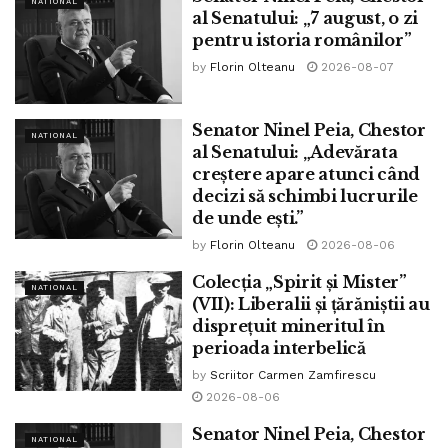
NATIONAL
MOȚIUNE SIMPLĂ
al Senatului: „7 august, o zi
privind gestionarea politicii de securitate și apărare
pentru istoria românilor”
națională în contextul declarațiilor privind
by
Florin Olteanu
2026-08-07
potențiala desfășurare de trupe românești în
Groenlanda
Senator Ninel Peia, Chestor
NATIONAL
al Senatului: „Adevărata
creștere apare atunci când
decizi să schimbi lucrurile
de unde ești.”
by
Florin Olteanu
2026-08-06
Colecția „Spirit și Mister”
NATIONAL
(VII): Liberalii și țărăniștii au
disprețuit mineritul în
perioada interbelică
by
Scriitor Carmen Zamfirescu
2026-08-06
Senator Ninel Peia, Chestor
NATIONAL