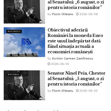
al Senatului: „6 august, o zi
pentru istoria românilor”
by
Florin Olteanu
2026-08-06
Obiectivul aderării
BUSINESS
României la moneda Euro
„Ministrul progresist Radu Miruță
este unul îndepărtat dată
compromite credibilitatea politicii de
fiind situația actuală a
economiei românești
apărare a României prin declarații
by
Scriitor Carmen Zamfirescu
iresponsabile și lipsă de rigoare
2026-08-05
strategică.”
Senator Ninel Peia, Chestor
NATIONAL
România este un stat aflat într-o zonă de maximă
al Senatului: „5 august, o zi
pentru istoria românilor”
sensibilitate strategică, pe flancul estic al NATO, cu
responsabilități directe privind securitatea Mării
by
Florin Olteanu
2026-08-05
Negre, apărarea frontierelor Uniunii Europene și
stabilitatea regională. În acest context, orice
declarație publică privind posibila angajare a forțelor