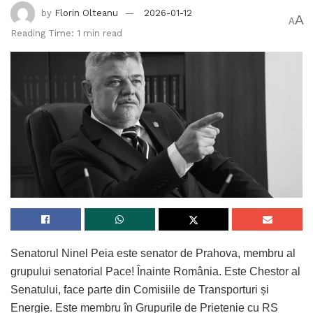
transatlantice și între puterile globale, de evoluții
by
Florin Olteanu
2026-01-12
A
A
incerte în arhitectura de securitate euro-atlantică
Reading Time: 1 min read
dar și de discuții la nivelul unor state aliate privind
posibile misiuni în regiuni îndepărtate precum
Groenlanda.
Ministerul Apărării, domnul Radu Miruță a
emis declarații publice privind posibile
misiuni în Groenlanda, o zonă fără legătură
directă cu obligațiile de apărare colectivă
ale României, fără a furniza un cadru
strategic, legal și de interoperabilitate cu
NATO și UE, așa cum cer standardele
Senatorul Ninel Peia este senator de Prahova, membru al
diplomatice.
grupului senatorial Pace! Înainte România. Este Chestor al
Declarațiile publice ale ministrului Radu Miruță
Senatului, face parte din Comisiile de Transporturi și
sugerează posibilitatea ca România să ia în
Energie. Este membru în Grupurile de Prietenie cu RS