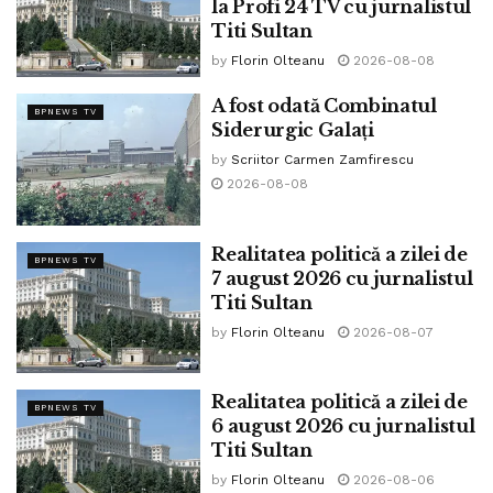
la Profi 24 TV cu jurnalistul
Tags:
ninel peia
Titi Sultan
by
Florin Olteanu
2026-08-08
A fost odată Combinatul
BPNEWS TV
Siderurgic Galați
by
Scriitor Carmen Zamfirescu
2026-08-08
Realitatea politică a zilei de
BPNEWS TV
7 august 2026 cu jurnalistul
Titi Sultan
by
Florin Olteanu
2026-08-07
Realitatea politică a zilei de
BPNEWS TV
6 august 2026 cu jurnalistul
Titi Sultan
by
Florin Olteanu
2026-08-06