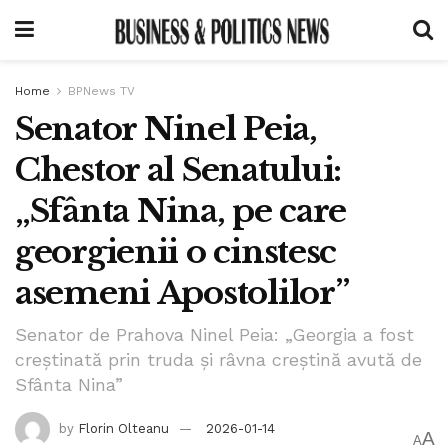
Home
BPNews TV
Senator Ninel Peia,
Chestor al Senatului:
„Sfânta Nina, pe care
georgienii o cinstesc
asemeni Apostolilor”
Senator de Prahova Ninel Peia: „Georgia a fost
creștinată prin truda și râvna creștină avută de
Sfânta Nina”
by
Florin Olteanu
2026-01-14
A
A