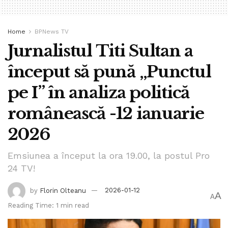
Home
BPNews TV
Jurnalistul Titi Sultan a
început să pună „Punctul
pe I” în analiza politică
românească -12 ianuarie
2026
Emsiunea a început la ora 19.00, la postul Pro
24 TV!
by
Florin Olteanu
2026-01-12
A
A
Reading Time: 1 min read