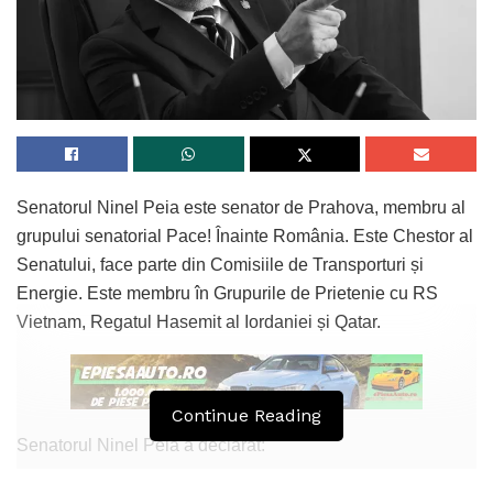
Senatorul Ninel Peia este senator de Prahova, membru al
grupului senatorial Pace! Înainte România. Este Chestor al
Senatului, face parte din Comisiile de Transporturi și
Energie. Este membru în Grupurile de Prietenie cu RS
Vietnam, Regatul Hasemit al Iordaniei și Qatar.
Continue Reading
Senatorul Ninel Peia a declarat:
„La 15 ianuarie 1850, nu s-a născut doar un poet național!