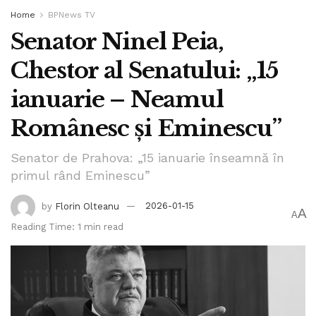
Home
BPNews TV
Senator Ninel Peia,
Chestor al Senatului: „15
ianuarie – Neamul
Românesc și Eminescu”
Senator de Prahova: „15 ianuarie înseamnă în
primul rând Eminescu”
by
Florin Olteanu
2026-01-15
A
A
Reading Time: 1 min read