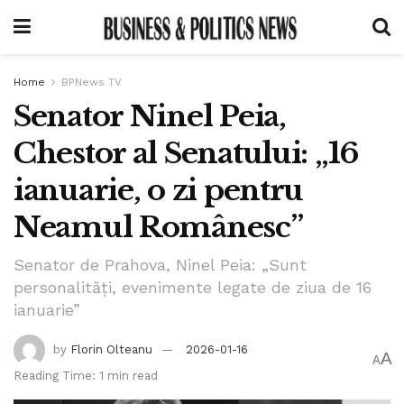
Home
BPNews TV
Senator Ninel Peia,
Chestor al Senatului: „16
ianuarie, o zi pentru
Neamul Românesc”
Senator de Prahova, Ninel Peia: „Sunt
personalități, evenimente legate de ziua de 16
ianuarie”
by
Florin Olteanu
2026-01-16
A
A
Reading Time: 1 min read