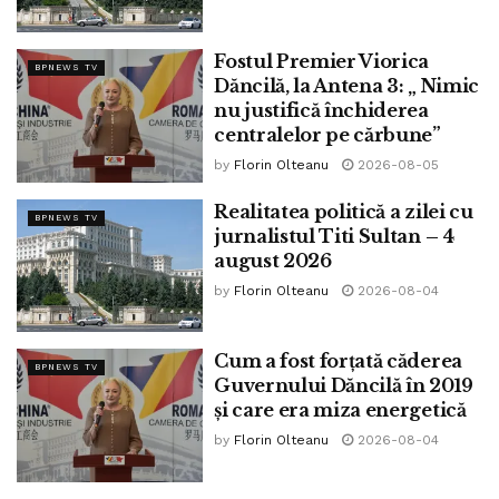
Fostul Premier Viorica
BPNEWS TV
Dăncilă, la Antena 3: „ Nimic
nu justifică închiderea
centralelor pe cărbune”
by
Florin Olteanu
2026-08-05
Realitatea politică a zilei cu
BPNEWS TV
jurnalistul Titi Sultan – 4
august 2026
by
Florin Olteanu
2026-08-04
Cum a fost forțată căderea
BPNEWS TV
Guvernului Dăncilă în 2019
și care era miza energetică
by
Florin Olteanu
2026-08-04