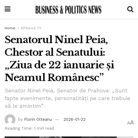
Home
BPNews TV
Senatorul Ninel Peia,
Chestor al Senatului:
„Ziua de 22 ianuarie și
Neamul Românesc”
Senator Ninel Peia, Senator de Prahova: „Sunt
fapte evenimente, personalități pe care trebuie
să le amintim”
by
Florin Olteanu
2026-01-22
A
A
Reading Time: 1 min read