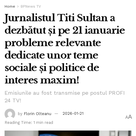
Home
BPNews TV
Jurnalistul Titi Sultan a
dezbătut și pe 21 ianuarie
probleme relevante
dedicate unor teme
sociale și politice de
interes maxim!
Emisiunile au fost transmise pe postul PROFI
24 TV!
by
Florin Olteanu
2026-01-21
A
A
Reading Time: 1 min read