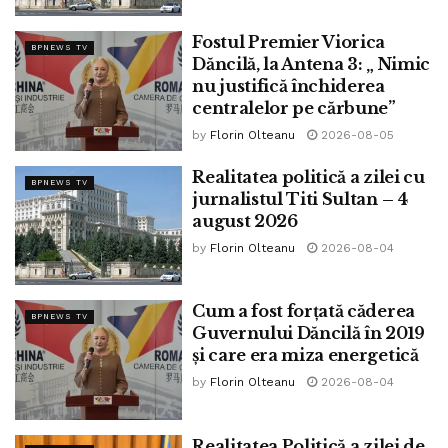
Fostul Premier Viorica
BPNEWS TV
Dăncilă, la Antena 3: „ Nimic
nu justifică închiderea
centralelor pe cărbune”
by
Florin Olteanu
2026-08-05
Realitatea politică a zilei cu
BPNEWS TV
jurnalistul Titi Sultan – 4
august 2026
Credit foto: Facebook Titi Sultan
by
Florin Olteanu
2026-08-04
De la ora 19.00, jurnalistul Titi Sultan a realizat emisiunea
REALITATEA POLITICĂ avându-i ca invitați pe:
Cum a fost forțată căderea
BPNEWS TV
Guvernului Dăncilă în 2019
RAZVAN GAVRILESCU- Analist Politic,
și care era miza energetică
VICTOR VOICU- Membru Partidul AUR
by
Florin Olteanu
2026-08-04
Organizația Sector 6
SORIN SIMA – Membru Partidul SOS România.
Realitatea Politică a zilei de