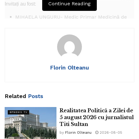
Continue Reading
Invitați au fost:
MIHAELA UNGURU- Medic Primar Medicină de
Familie,
DANIEL NORBERT- Președintele Asociației pentru
Protecția Familiei, Tineretului și Egalității de
Șanse Sfântul Mina
CRISTIAN ION- Megaom și Asistent personal al
Florin Olteanu
unei persoane cu dizabilități
Related
Posts
Realitatea Politică a Zilei de
BPNEWS TV
5 august 2026 cu jurnalistul
Titi Sultan
by
Florin Olteanu
2026-08-05