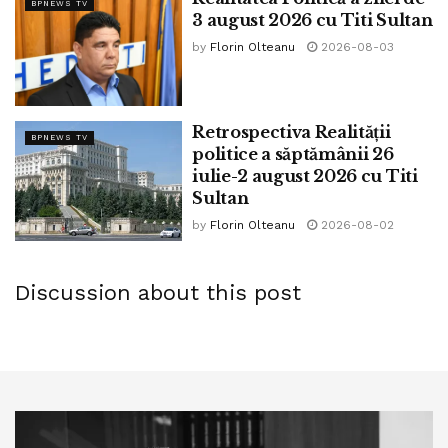
BPNEWS TV
3 august 2026 cu Titi Sultan
Emisiunile au putut fi urmărite și live pe pagina de
by
Florin Olteanu
2026-08-03
Facebook Profi 24 TV sau pe canalul de Youtube cu
același nume.
Telespectatorii care au intenționat să intre în direct cu
Retrospectiva Realității
BPNEWS TV
politice a săptămânii 26
invitații au putut apela numărul de telefon 0726989877.
iulie-2 august 2026 cu Titi
Sultan
Tags:
Titi Sultan
by
Florin Olteanu
2026-08-02
Discussion about this post