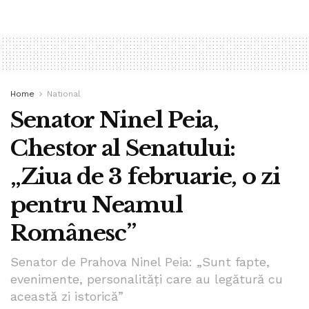
Home
National
Senator Ninel Peia,
Chestor al Senatului:
„Ziua de 3 februarie, o zi
pentru Neamul
Românesc”
Senator de Prahova Ninel Peia: „Sunt fapte,
evenimente, personalități care au legătură cu
această zi istorică”