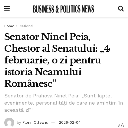
Home
National
Senator Ninel Peia,
Chestor al Senatului: „4
februarie, o zi pentru
istoria Neamului
Românesc”
Senator de Prahova Ninel Peia: „Sunt fapte,
evenimente, personalități de care ne amintim în
această zi”!
by
Florin Olteanu
2026-02-04
A
A