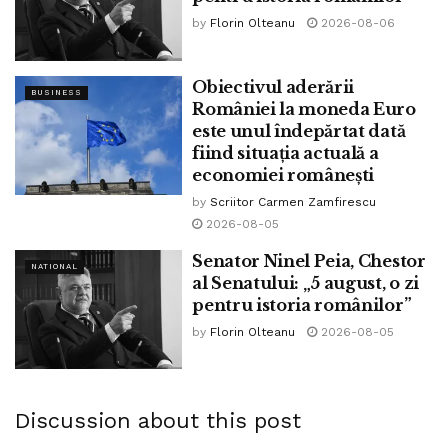
by
Florin Olteanu
2026-08-06
În 1941, s-a născut actorul român Șerban Cantacuzino. A
decedat în anul 2011.”
Obiectivul aderării
BUSINESS
Tags:
ninel peia
României la moneda Euro
este unul îndepărtat dată
fiind situația actuală a
economiei românești
by
Scriitor Carmen Zamfirescu
2026-08-05
Senator Ninel Peia, Chestor
NATIONAL
al Senatului: „5 august, o zi
pentru istoria românilor”
by
Florin Olteanu
2026-08-05
Discussion about this post