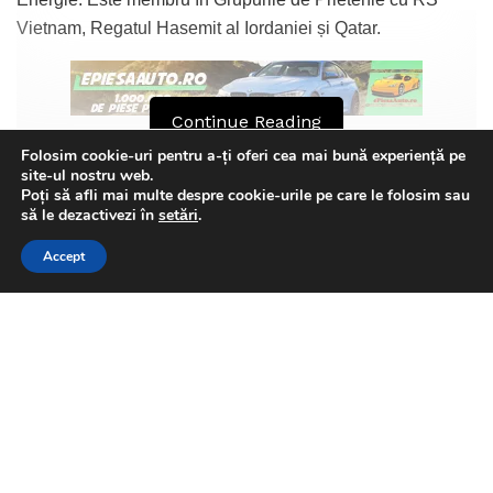
Vietnam, Regatul Hasemit al Iordaniei și Qatar.
Continue Reading
Folosim cookie-uri pentru a-ți oferi cea mai bună experiență pe
site-ul nostru web.
Poți să afli mai multe despre cookie-urile pe care le folosim sau
This website uses GDPR cookies. By continuing to use this
să le dezactivezi în
setări
.
website you are giving consent to cookies being used. Visit our
Accept
Privacy and Cookie Policy
.
I Agree
Florin Olteanu
Related
Posts