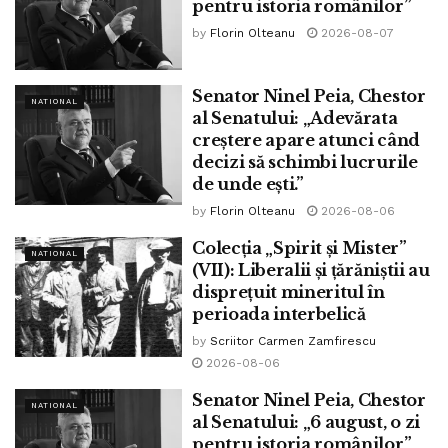
pentru istoria românilor”
by
Florin Olteanu
2026-08-07
Senator Ninel Peia, Chestor
NATIONAL
al Senatului: „Adevărata
creștere apare atunci când
decizi să schimbi lucrurile
de unde ești.”
by
Florin Olteanu
2026-08-06
Colecția „Spirit și Mister”
NATIONAL
(VII): Liberalii și țărăniștii au
disprețuit mineritul în
În 1884, a decedat Christian Tell, general, mason,
perioada interbelică
revoluționar pașoptist, ministru. Se născuse în anul 1808,
by
Scriitor Carmen Zamfirescu
având origini gorjene.
2026-08-06
La 4 februarie 1909, a avut loc premiera piesei „Apus de
Senator Ninel Peia, Chestor
NATIONAL
soare” scrisă de dramaturgul Barbu Ștefănescu
al Senatului: „6 august, o zi
Delavrancea.
pentru istoria românilor”