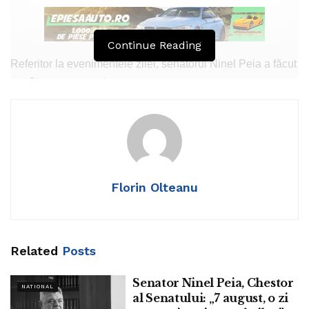
Continue Reading
Referitor la evenimentele zilei, senatorul Ninel Peia a făcut
următoarea prezentare:
„În 1849, a murit poetul Costache Conachi. S-a născut în
1777 și a fost unul din primii poeți ai Moldovei.
În 1872, s-a născut pictorul Octav Băncilă. A decedat în
1944.
Florin Olteanu
În 1884, s-a născut medicul Mihai Fălcoianu, unul din
pionierii medicinei veterinare din România. A decedat în
anul 1951.
Related
Posts
Senator Ninel Peia, Chestor
NATIONAL
al Senatului: „7 august, o zi