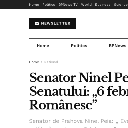
Home
Politics
BPNews TV
World
Business
Science
NEWSLETTER
Home
Politics
BPNews
Home
National
Senator Ninel Pe
Senatului: „6 fe
Românesc”
Senator de Prahova Ninel Peia: „ Ev