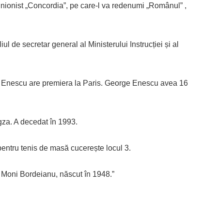
unionist „Concordia”, pe care-l va redenumi „Românul” ,
ul de secretar general al Ministerului Instrucției și al
 Enescu are premiera la Paris. George Enescu avea 16
gza. A decedat în 1993.
pentru tenis de masă cucerește locul 3.
ț Moni Bordeianu, născut în 1948.”