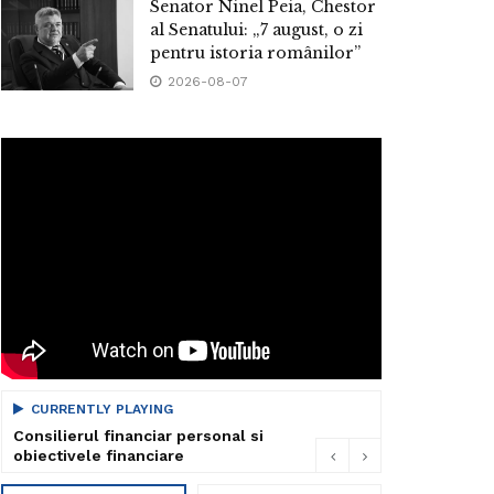
Senator Ninel Peia, Chestor
al Senatului: „7 august, o zi
pentru istoria românilor”
2026-08-07
CURRENTLY PLAYING
Consilierul financiar personal si
obiectivele financiare