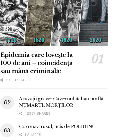
Epidemia care lovește la
100 de ani – coincidență
sau mână criminală?
117891 SHARES
Acuzații grave: Guvernul italian umflă
NUMĂRUL MORȚILOR!
42937 SHARES
Coronavirusul, ucis de POLIDIN!
1 SHARES