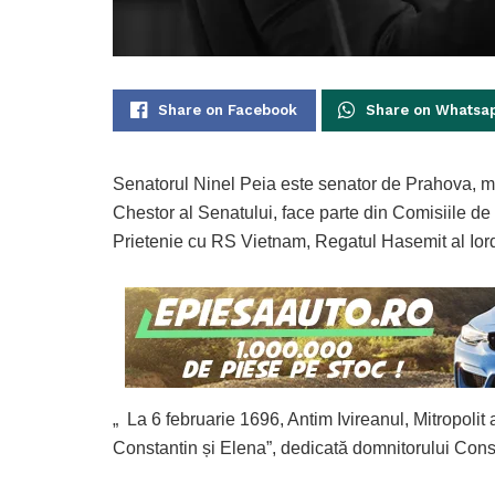
Share on Facebook
Share on Whatsa
Senatorul Ninel Peia este senator de Prahova, m
Chestor al Senatului, face parte din Comisiile de
Prietenie cu RS Vietnam, Regatul Hasemit al Iord
„ La 6 februarie 1696, Antim Ivireanul, Mitropolit 
Constantin și Elena”, dedicată domnitorului Con