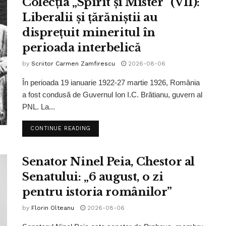
Colecția „Spirit și Mister” (VII):
Liberalii și țărăniștii au
disprețuit mineritul în
perioada interbelică
by
Scriitor Carmen Zamfirescu
2026-08-06
În perioada 19 ianuarie 1922-27 martie 1926, România
a fost condusă de Guvernul Ion I.C. Brătianu, guvern al
PNL. La...
CONTINUE READING
Senator Ninel Peia, Chestor al
Senatului: „6 august, o zi
pentru istoria românilor”
by
Florin Olteanu
2026-08-06