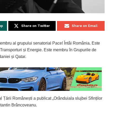
pp
Share on Twitter
Share on Email
embru al grupului senatorial Pace! Întâi România. Este
 Transporturi și Energie. Este membru în Grupurile de
aniei și Qatar.
al Țării Românești a publicat „Orânduiala slujbei Sfinților
stantin Brâncoveanu.