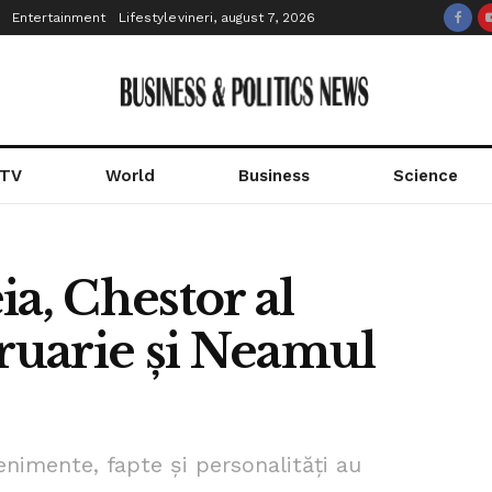
Entertainment
Lifestyle
vineri, august 7, 2026
 TV
World
Business
Science
ia, Chestor al
bruarie și Neamul
enimente, fapte și personalități au