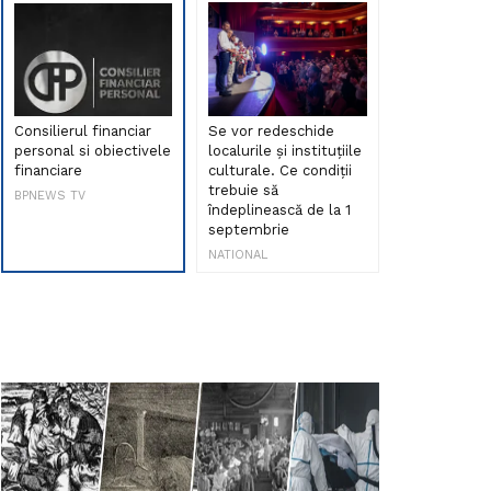
Consilierul financiar
Se vor redeschide
Debut de sen
personal si obiectivele
localurile și instituțiile
muzica româ
financiare
culturale. Ce condiții
Maria Peia r
trebuie să
Internetul la
BPNEWS TV
îndeplinească de la 1
ani!
septembrie
NATIONAL
NATIONAL