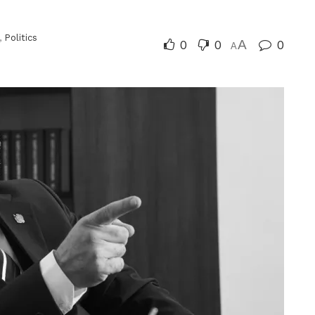
,
Politics
0
0
A
0
A