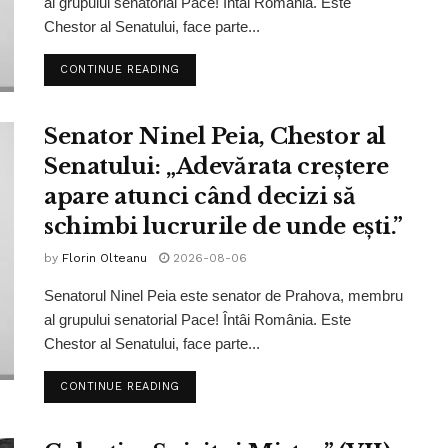
al grupului senatorial Pace! Întâi România. Este
Chestor al Senatului, face parte...
CONTINUE READING
Senator Ninel Peia, Chestor al
Senatului: „Adevărata creștere
apare atunci când decizi să
schimbi lucrurile de unde ești.”
by
Florin Olteanu
2026-08-06
Senatorul Ninel Peia este senator de Prahova, membru
al grupului senatorial Pace! Întâi România. Este
Chestor al Senatului, face parte...
CONTINUE READING