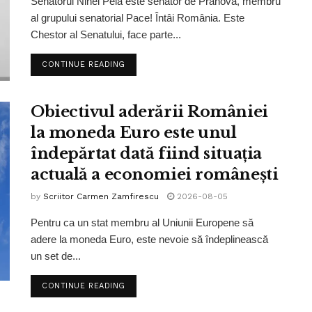
Senatorul Ninel Peia este senator de Prahova, membru
al grupului senatorial Pace! Întâi România. Este
Chestor al Senatului, face parte...
CONTINUE READING
Obiectivul aderării României
la moneda Euro este unul
îndepărtat dată fiind situația
actuală a economiei românești
by
Scriitor Carmen Zamfirescu
2026-08-05
Pentru ca un stat membru al Uniunii Europene să
adere la moneda Euro, este nevoie să îndeplinească
un set de...
CONTINUE READING