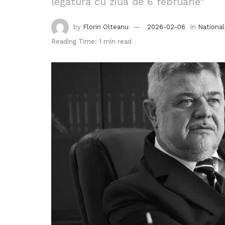
legătură cu ziua de 6 februarie”
by
Florin Olteanu
2026-02-06
in
National
Reading Time: 1 min read