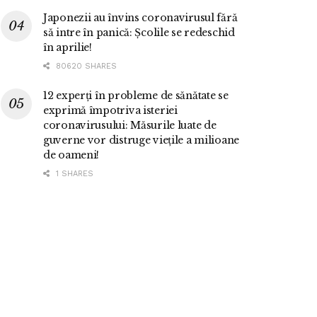
Japonezii au învins coronavirusul fără
să intre în panică: Școlile se redeschid
în aprilie!
80620 SHARES
12 experți în probleme de sănătate se
exprimă împotriva isteriei
coronavirusului: Măsurile luate de
guverne vor distruge viețile a milioane
de oameni!
1 SHARES