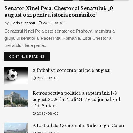
zeci de ani în urmă.
Senator Ninel Peia, Chestor al Senatului: „9
august o zi pentru istoria românilor”
Dacă e să spunem ceva, discursul lui Marco Rubio a fost
by
Florin Olteanu
2026-08-09
mai tulburător din cauza reputației sale de seriozitate.Nu s-
Senatorul Ninel Peia este senator de Prahova, membru al
a întrezărit niciun fel de panică civilizațională îmbrăcată în
grupului senatorial Pace! Întâi România. Este Chestor al
limbajul artei guvernamentale, una destul de prost
Senatului, face parte...
informată din punct de vedere istoric, evazivă din punct de
CONTINUE READING
vedere moral și neechipată pentru a aborda provocările
globale ale secolului al XXI-lea.
2 fotbaliști comemorați pe 9 august
După cum s-a observat, Marco Rubio, însă, nu este singura
2026-08-09
voce care a atenționat liderii Europei. Mărturia creștină în
Retrospectiva politică a săptămânii 1-8
Occcident e dusă și de alții: de românii care trăiesc în
august 2026 la Profi 24 TV cu jurnalistul
Occident și care duc și poartă cu ei valorile și credință. La
Titi Sultan
fel populația de culoare din Africa și din Arhipelagul
2026-08-08
Caraibe care rămîne atașată profund de valorile
creștinismului. La fel și alte grupuri entice care nu s-au topit
A fost odată Combinatul Siderurgic Galați
în secularismul european și rămîn fidele credinței.