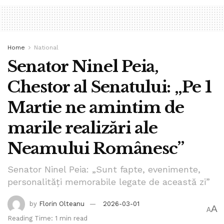
Home
National
Senator Ninel Peia,
Chestor al Senatului: „Pe 1
Martie ne amintim de
marile realizări ale
Neamului Românesc”
Senator Ninel Peia: „Sunt fapte, evenimente,
personalități memorabile legate de această zi”
by
Florin Olteanu
2026-03-01
A
A
Reading Time: 1 min read