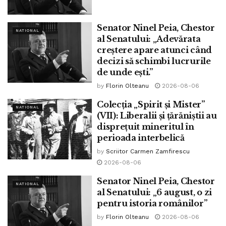
Tags:
ninel peia
Senator Ninel Peia, Chestor
NATIONAL
al Senatului: „Adevărata
creștere apare atunci când
decizi să schimbi lucrurile
de unde ești.”
by
Florin Olteanu
2026-08-06
Colecția „Spirit și Mister”
NATIONAL
(VII): Liberalii și țărăniștii au
disprețuit mineritul în
perioada interbelică
by
Scriitor Carmen Zamfirescu
2026-08-06
Senator Ninel Peia, Chestor
NATIONAL
al Senatului: „6 august, o zi
pentru istoria românilor”
by
Florin Olteanu
2026-08-06