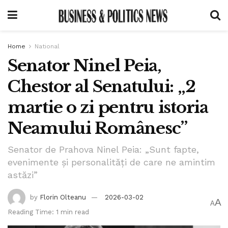
Home
National
Senator Ninel Peia,
Chestor al Senatului: „2
martie o zi pentru istoria
Neamului Românesc”
Senator de Prahova Ninel Peia: „Sunt fapte,
evenimente și personalități de care ne amintim
astăzi”
by
Florin Olteanu
2026-03-02
A
A
Reading Time: 1 min read