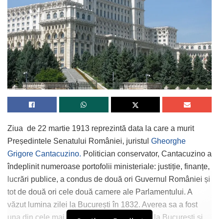
Ziua de 22 martie 1913 reprezintă data la care a murit
Președintele Senatului României, juristul
Gheorghe
Grigore Cantacuzino.
Politician conservator, Cantacuzino a
îndeplinit numeroase portofolii ministeriale: justiție, finanțe,
lucrări publice, a condus de două ori Guvernul României și
tot de două ori cele două camere ale Parlamentului. A
văzut lumina zilei la București în 1832. Averea sa a fost
una din cele mai amri, dovadă palatele de la București și