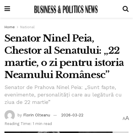
Home
National
Senator Ninel Peia,
Chestor al Senatului: „22
martie, o zi pentru istoria
Neamului Românesc”
Senator de Prahova Ninel Peia: „Sunt fapte,
evenimente, personalități care au legătură cu
ziua de 22 martie”
by
Florin Olteanu
2026-03-22
A
A
Reading Time: 1 min read