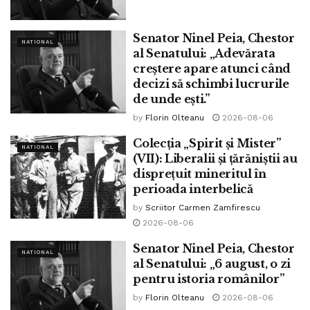
Senator Ninel Peia, Chestor
Tags:
ninel peia
NATIONAL
al Senatului: „Adevărata
creștere apare atunci când
decizi să schimbi lucrurile
de unde ești.”
by
Florin Olteanu
2026-08-06
Colecția „Spirit și Mister”
NATIONAL
(VII): Liberalii și țărăniștii au
disprețuit mineritul în
perioada interbelică
by
Scriitor Carmen Zamfirescu
2026-08-06
Senator Ninel Peia, Chestor
NATIONAL
al Senatului: „6 august, o zi
pentru istoria românilor”
by
Florin Olteanu
2026-08-06