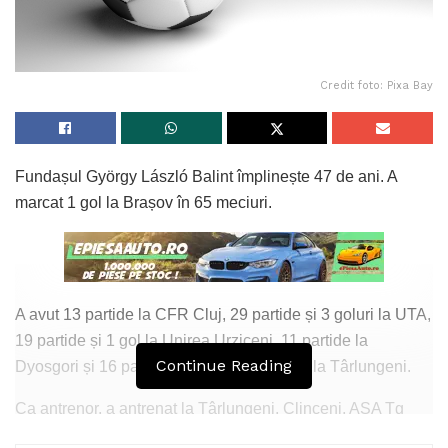
Credit foto: Pixa Bay
Fundașul György László Balint împlinește 47 de ani. A
marcat 1 gol la Brașov în 65 meciuri.
A avut 13 partide la CFR Cluj, 29 partide și 3 goluri la UTA,
19 partide și 1 gol la Unirea Urziceni, 11 partide la
Continue Reading
Dyosgori și 16 partide cu 2 goluri marcate la Târlungeni.
Ca antrenor, a antrenat la Târlungeni, Clinceni, ASA Tg
Mureș, Snagov, Csikszereda, Metaloglobus, UTA, Craiova,