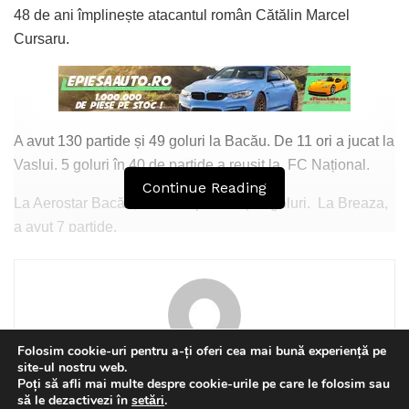
48 de ani împlinește atacantul român Cătălin Marcel
Cursaru.
A avut 130 partide și 49 goluri la Bacău. De 11 ori a jucat la
Vaslui. 5 goluri în 40 de partide a reușit la FC Național.
Continue Reading
La Aerostar Bacău, a avut 8 partide și 2 goluri. La Breaza,
a avut 7 partide.
Tags:
Cătălin Cursaru
Folosim cookie-uri pentru a-ți oferi cea mai bună experiență pe
site-ul nostru web.
Florin Olteanu
Poți să afli mai multe despre cookie-urile pe care le folosim sau
This website uses GDPR cookies. By continuing to use this
să le dezactivezi în
setări
.