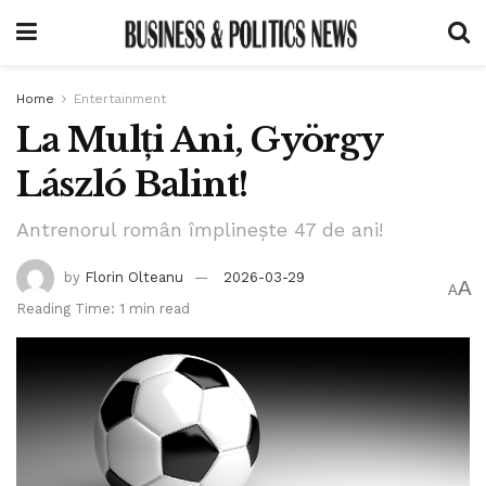
Home
Entertainment
La Mulți Ani, György
László Balint!
Antrenorul român împlinește 47 de ani!
by
Florin Olteanu
2026-03-29
A
A
Reading Time: 1 min read