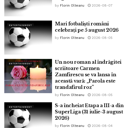
by
Florin Olteanu
2026-08-07
Mari fotbaliști români
ENTERTAINMENT
celebrați pe 5 august 2026
by
Florin Olteanu
2026-08-05
Un nou roman al îndrăgitei
ENTERTAINMENT
scriitoare Carmen
Zamfirescu se va lansa în
această vară: „Parola este
trandafirul roz”
by
Florin Olteanu
2026-08-05
S-a încheiat Etapa a III-a din
ENTERTAINMENT
SuperLiga (31 iulie-3 august
2026)
by
Florin Olteanu
2026-08-04