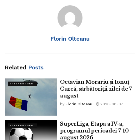
Petrolul și Oțelul.
Tags:
György László Balint
Florin Olteanu
Related
Posts
Octavian Morariu și Ionuț
ENTERTAINMENT
Curcă, sărbătoriții zilei de 7
august
by
Florin Olteanu
2026-08-07
SuperLiga, Etapa a IV-a,
ENTERTAINMENT
programul perioadei 7-10
august 2026