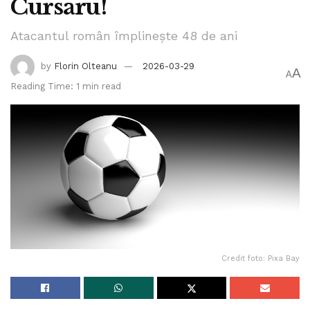
Cursaru!
Atacantul român împlinește 48 de ani
by
Florin Olteanu
2026-03-29
A
A
Reading Time: 1 min read
Credit foto: Pixa Bay