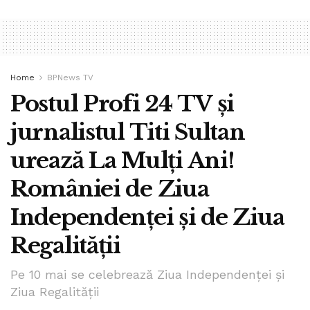
Home
BPNews TV
Postul Profi 24 TV și
jurnalistul Titi Sultan
urează La Mulți Ani!
României de Ziua
Independenței și de Ziua
Regalității
Pe 10 mai se celebrează Ziua Independenței și
Ziua Regalității