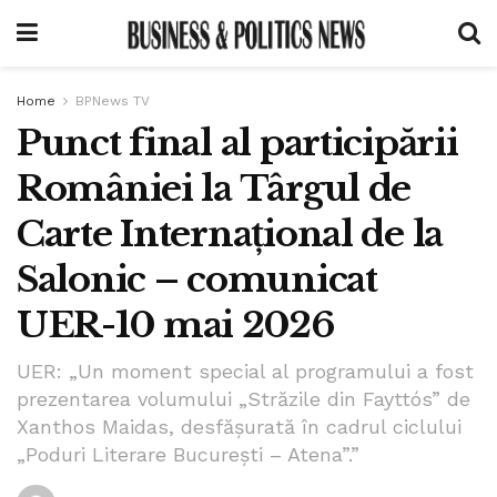
Home
BPNews TV
Punct final al participării
României la Târgul de
Carte Internațional de la
Salonic – comunicat
UER-10 mai 2026
UER: „Un moment special al programului a fost
prezentarea volumului „Străzile din Fayttós” de
Xanthos Maidas, desfășurată în cadrul ciclului
„Poduri Literare București – Atena”.”