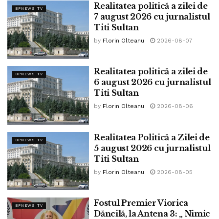
Realitatea politică a zilei de
traducătoare și editoare.
BPNEWS TV
7 august 2026 cu jurnalistul
Prezentarea a evidențiat rolul literaturii și al traducerii în
Titi Sultan
construirea unor punți culturale durabile între România și
by
Florin Olteanu
2026-08-07
Grecia, într-un spirit de colaborare și prietenie.
Realitatea politică a zilei de
Programul zilei a inclus și alte lansări de carte, întâlniri cu
BPNEWS TV
6 august 2026 cu jurnalistul
autori și traducători, precum și spectacolul de teatru
Titi Sultan
„Emigranții”, producție a Studioului de Teatru Profesionist
by
Florin Olteanu
2026-08-06
Thalia Diaspora din Atena.
Mulțumim tuturor celor care au fost alături de noi la această
Realitatea Politică a Zilei de
BPNEWS TV
ediție a Târgului Internațional de Carte de la Salonic!”
5 august 2026 cu jurnalistul
Titi Sultan
Tags:
UER
by
Florin Olteanu
2026-08-05
Fostul Premier Viorica
BPNEWS TV
Dăncilă, la Antena 3: „ Nimic