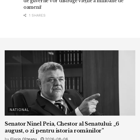
de guverne vor distruge viețile a milioane de
oameni!
1 SHARES
NATIONAL
Senator Ninel Peia, Chestor al Senatului: „6
august, o zi pentru istoria românilor”
by
Florin Olteanu
2026-08-06