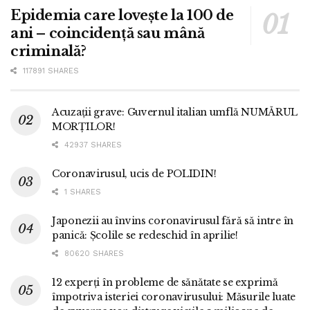
Epidemia care lovește la 100 de
ani – coincidență sau mână
criminală?
117891 SHARES
Acuzații grave: Guvernul italian umflă NUMĂRUL
MORȚILOR!
42937 SHARES
Coronavirusul, ucis de POLIDIN!
1 SHARES
Japonezii au învins coronavirusul fără să intre în
panică: Școlile se redeschid în aprilie!
80620 SHARES
12 experți în probleme de sănătate se exprimă
împotriva isteriei coronavirusului: Măsurile luate