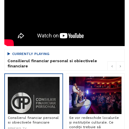
CURRENTLY PLAYING
Consilierul financiar personal si obiectivele
financiare
Consilierul financiar personal
Se vor redeschide localurile
si obiectivele financiare
și instituțiile culturale. Ce
condiții trebuie să
BPNEWS TV