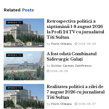
Related
Posts
Retrospectiva politică a
BPNEWS TV
săptămânii 1-8 august 2026
la Profi 24 TV cu jurnalistul
Titi Sultan
by
Florin Olteanu
2026-08-08
A fost odată Combinatul
BPNEWS TV
Siderurgic Galați
by
Scriitor Carmen Zamfirescu
2026-08-08
Realitatea politică a zilei de
BPNEWS TV
7 august 2026 cu jurnalistul
Titi Sultan
by
Florin Olteanu
2026-08-07