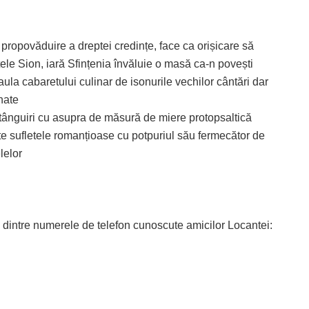
e propovăduire a dreptei credințe, face ca orișicare să
e Sion, iară Sfințenia învăluie o masă ca-n povești
ula cabaretului culinar de isonurile vechilor cântări dar
nate
 tânguiri cu asupra de măsură de miere protopsaltică
ște sufletele romanțioase cu potpuriul său fermecător de
lelor
ul dintre numerele de telefon cunoscute amicilor Locantei: