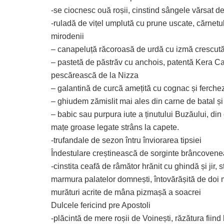
-se ciocnesc ouă roșii, cinstind sângele vărsat de
-ruladă de vițel umplută cu prune uscate, cărnetul
mirodenii
– canapeluță răcoroasă de urdă cu izmă crescută
– pastetă de păstrăv cu anchois, patentă Kera Cal
pescărească de la Nizza
– galantină de curcă amețită cu cognac și ferchez
– ghiudem zămislit mai ales din carne de batal și d
– babic sau purpura iute a ținutului Buzăului, din 
mațe groase legate strâns la capete.
-trufandale de sezon întru înviorarea tipsiei
Îndestulare creștinească de sorginte brâncoven
-cinstita ceafă de râmător hrănit cu ghindă și jir,
marmura palatelor domnești, întovărășită de doi mit
murături acrite de mâna pizmașă a soacrei
Dulcele fericind pre Apostoli
-plăcintă de mere roșii de Voinești, răzătura fiind b