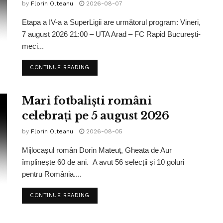
by
Florin Olteanu
2026-08-07
Etapa a IV-a a SuperLigii are următorul program: Vineri,
7 august 2026 21:00 – UTA Arad – FC Rapid București-
meci...
CONTINUE READING
Mari fotbaliști români
celebrați pe 5 august 2026
by
Florin Olteanu
2026-08-05
Mijlocașul român Dorin Mateuț, Gheata de Aur
împlinește 60 de ani. A avut 56 selecții și 10 goluri
pentru România....
CONTINUE READING