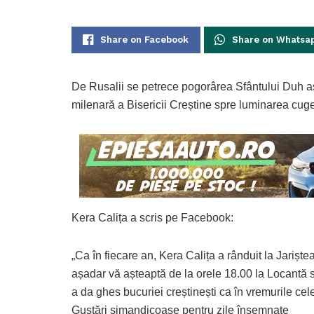
Share on Facebook
Share on Whatsa
De Rusalii se petrece pogorârea Sfântului Duh as
milenară a Bisericii Creștine spre luminarea cuget
Kera Calița a scris pe Facebook:
„Ca în fiecare an, Kera Calița a rânduit la Jarișt
așadar vă așteaptă de la orele 18.00 la Locantă s
a da ghes bucuriei creștinești ca în vremurile cel
Gustări simandicoase pentru zile însemnate