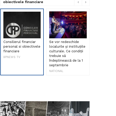
obiectivele financiare
Consilierul financiar
Se vor redeschide
Debut de sen
personal si obiectivele
localurile și instituțiile
muzica româ
financiare
culturale. Ce condiții
Maria Peia r
trebuie să
Internetul la
BPNEWS TV
îndeplinească de la 1
ani!
septembrie
NATIONAL
NATIONAL