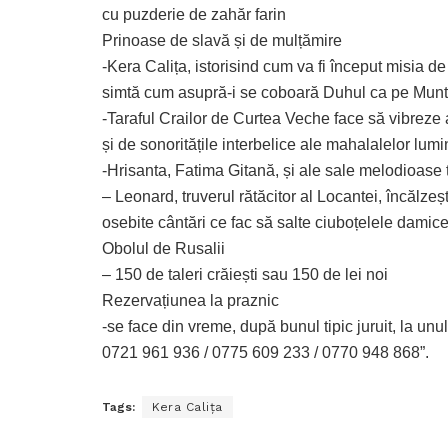
cu puzderie de zahăr farin
Prinoase de slavă și de mulțămire
-Kera Calița, istorisind cum va fi început misia d
simtă cum asupră-i se coboară Duhul ca pe Muntel
-Taraful Crailor de Curtea Veche face să vibreze a
și de sonoritățile interbelice ale mahalalelor lumi
-Hrisanta, Fatima Gitană, și ale sale melodioase
– Leonard, truverul rătăcitor al Locantei, încălze
osebite cântări ce fac să salte ciuboțelele damice
Obolul de Rusalii
– 150 de taleri crăiești sau 150 de lei noi
Rezervațiunea la praznic
-se face din vreme, după bunul tipic juruit, la un
0721 961 936 / 0775 609 233 / 0770 948 868”.
Tags:
Kera Calița