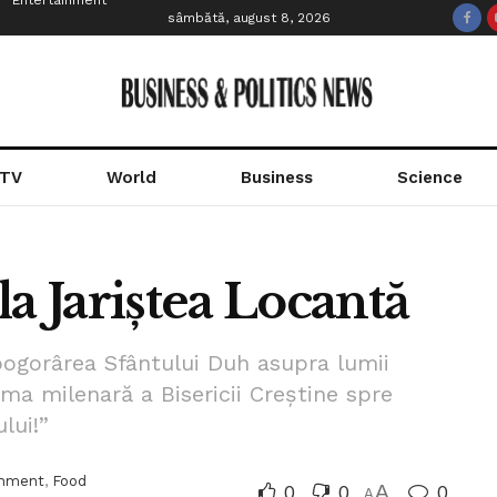
Entertainment
sâmbătă, august 8, 2026
 TV
World
Business
Science
 la Jariștea Locantă
 pogorârea Sfântului Duh asupra lumii
ima milenară a Bisericii Creștine spre
lui!”
inment
,
Food
0
0
A
0
A