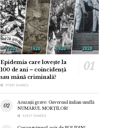
Epidemia care lovește la
100 de ani – coincidență
sau mână criminală?
117891 SHARES
Acuzații grave: Guvernul italian umflă
NUMĂRUL MORȚILOR!
42937 SHARES
Coronavirusul, ucis de POLIDIN!