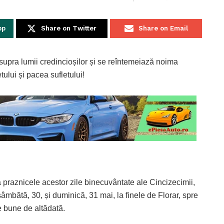
pp
Share on Twitter
Share on Email
upra lumii credincioșilor și se reîntemeiază noima
ului și pacea sufletului!
ea praznicele acestor zile binecuvântate ale Cincizecimii,
âmbătă, 30, și duminică, 31 mai, la finele de Florar, spre
e bune de altădată.