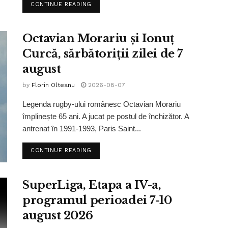
CONTINUE READING
Octavian Morariu și Ionuț
Curcă, sărbătoriții zilei de 7
august
by
Florin Olteanu
2026-08-07
Legenda rugby-ului românesc Octavian Morariu
împlinește 65 ani. A jucat pe postul de închizător. A
antrenat în 1991-1993, Paris Saint...
CONTINUE READING
SuperLiga, Etapa a IV-a,
programul perioadei 7-10
august 2026