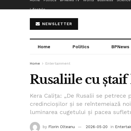
Home
Politics
BPNews TV
World
Business
Science
Lifestyle
NEWSLETTER
Home
Politics
BPNews
Home
Entertainment
Rusaliile cu ștaif
Kera Calița: „De Rusalii se petrece
credincioșilor și se reîntemeiază no
luminarea cugetului și pacea sufletu
by
Florin Olteanu
2026-05-20
in
Enterta