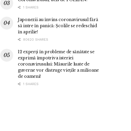
1 SHARES
Japonezii au învins coronavirusul fără
să intre în panică: Școlile se redeschid
în aprilie!
80620 SHARES
12 experți în probleme de sănătate se
exprimă împotriva isteriei
coronavirusului: Măsurile luate de
guverne vor distruge viețile a milioane
de oameni!
1 SHARES