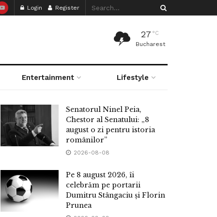
Login
Register
27
°C
Bucharest
Entertainment
Lifestyle
Senatorul Ninel Peia,
Chestor al Senatului: „8
august o zi pentru istoria
românilor”
2026-08-08
Pe 8 august 2026, îi
celebrăm pe portarii
Dumitru Stângaciu și Florin
Prunea