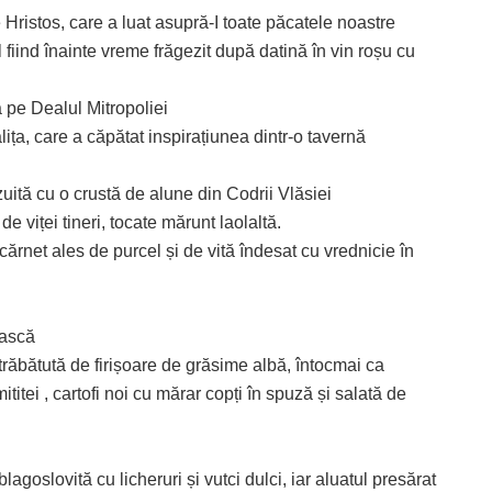
 Hristos, care a luat asupră-I toate păcatele noastre
 fiind înainte vreme frăgezit după datină în vin roșu cu
 pe Dealul Mitropoliei
ița, care a căpătat inspirațiunea dintr-o tavernă
uită cu o crustă de alune din Codrii Vlăsiei
e viței tineri, tocate mărunt laolaltă.
cărnet ales de purcel și de vită îndesat cu vrednicie în
ească
 străbătută de firișoare de grăsime albă, întocmai ca
itei , cartofi noi cu mărar copți în spuză și salată de
lagoslovită cu licheruri și vutci dulci, iar aluatul presărat