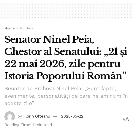
Home
Politics
Senator Ninel Peia,
Chestor al Senatului: „21 și
22 mai 2026, zile pentru
Istoria Poporului Român”
Senator de Prahova Ninel Peia: „Sunt fapte,
evenimente, personalități de care ne amintim în
aceste zile”
by
Florin Olteanu
2026-05-22
A
A
Reading Time: 1 min read