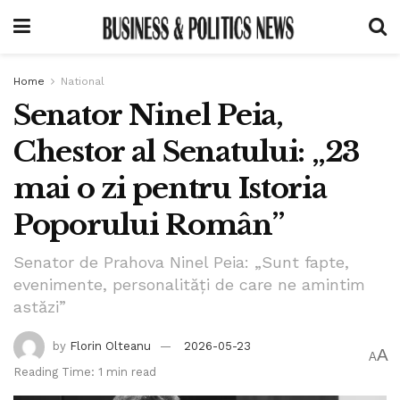
Home
National
Senator Ninel Peia,
Chestor al Senatului: „23
mai o zi pentru Istoria
Poporului Român”
Senator de Prahova Ninel Peia: „Sunt fapte,
evenimente, personalități de care ne amintim
astăzi”
by
Florin Olteanu
2026-05-23
A
A
Reading Time: 1 min read