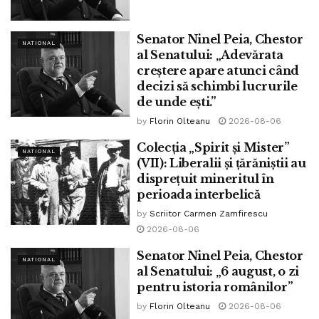
Senator Ninel Peia, Chestor
NATIONAL
al Senatului: „Adevărata
creștere apare atunci când
decizi să schimbi lucrurile
de unde ești.”
by
Florin Olteanu
2026-08-06
Colecția „Spirit și Mister”
NATIONAL
(VII): Liberalii și țărăniștii au
disprețuit mineritul în
perioada interbelică
by
Scriitor Carmen Zamfirescu
2026-08-06
Senator Ninel Peia, Chestor
NATIONAL
al Senatului: „6 august, o zi
pentru istoria românilor”
by
Florin Olteanu
2026-08-06