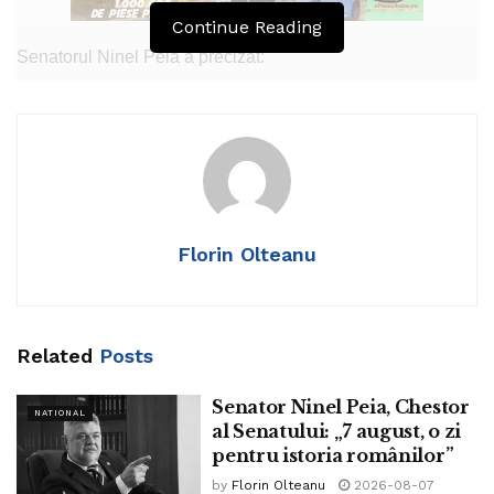
Continue Reading
Senatorul Ninel Peia a precizat:
„Antropologul Vintilă Mihăilescu a trăit între 1951 și 2020.
Îi spunem La Mulți Ani! artistei Daniela Condurache.
Astăzi este Ziua Națională a Comunității Aromâne”
Tags:
ninel peia
Florin Olteanu
Related
Posts
Senator Ninel Peia, Chestor
NATIONAL
al Senatului: „7 august, o zi
pentru istoria românilor”
by
Florin Olteanu
2026-08-07