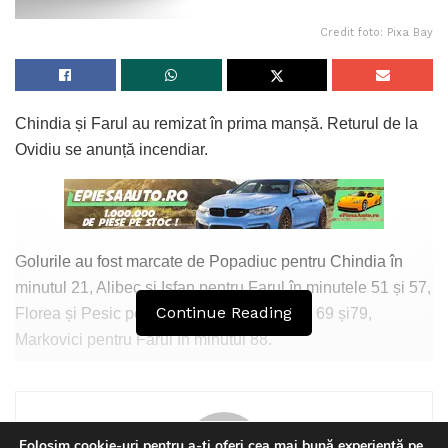
Credit foto: Pixa Bay
Chindia și Farul au remizat în prima manșă. Returul de la
Ovidiu se anunță incendiar.
Golurile au fost marcate de Popadiuc pentru Chindia în
minutul 21, Alibec și Isfan pentru Farul în minutele 51 și 57,
Continue Reading
Florea și Pesic pentru Chindia în minutele 69 și79,
Markovici pentru Farul în minutul 88.
Au fost 6 goluri într-un meci în care ambele echipe au
luptat ca într-un meci de play-off, nu unul de baraj între
promovare și retrogradare.
Folosim cookie-uri pentru a-ți oferi cea mai bună experiență pe