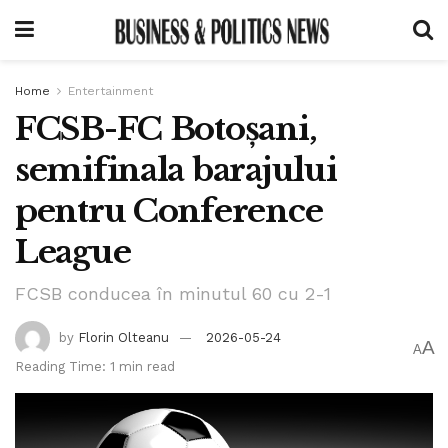
Home
Entertainment
FCSB-FC Botoșani,
semifinala barajului
pentru Conference
League
FCSB conducea în minutul 60 cu 2-1
by
Florin Olteanu
2026-05-24
A
A
Reading Time: 1 min read