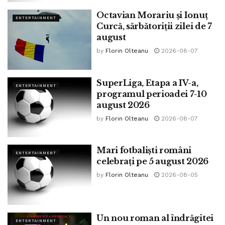
Tags:
FCSB
Octavian Morariu și Ionuț
ENTERTAINMENT
Curcă, sărbătoriții zilei de 7
august
by
Florin Olteanu
2026-08-07
SuperLiga, Etapa a IV-a,
ENTERTAINMENT
programul perioadei 7-10
august 2026
by
Florin Olteanu
2026-08-07
Mari fotbaliști români
ENTERTAINMENT
celebrați pe 5 august 2026
by
Florin Olteanu
2026-08-05
Un nou roman al îndrăgitei
ENTERTAINMENT