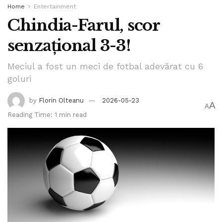
Home
Entertainment
Chindia-Farul, scor
senzațional 3-3!
Meciul a fost un meci de fotbal adevărat cu 6
goluri
by
Florin Olteanu
2026-05-23
A
A
Reading Time: 1 min read