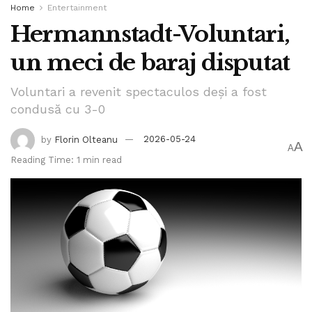
Home
Entertainment
Hermannstadt-Voluntari,
un meci de baraj disputat
Voluntari a revenit spectaculos deși a fost
condusă cu 3-0
by
Florin Olteanu
2026-05-24
A
A
Reading Time: 1 min read