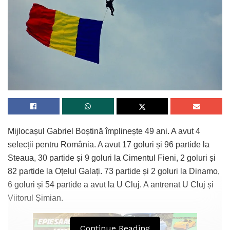
Mijlocașul Gabriel Boștină împlinește 49 ani. A avut 4
selecții pentru România. A avut 17 goluri și 96 partide la
Steaua, 30 partide și 9 goluri la Cimentul Fieni, 2 goluri și
82 partide la Oțelul Galați. 73 partide și 2 goluri la Dinamo,
6 goluri și 54 partide a avut la U Cluj. A antrenat U Cluj și
Viitorul Șimian.
Continue Reading