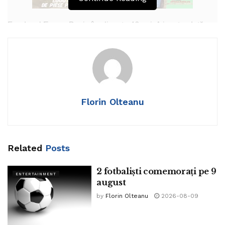
Fundașul Eugen Baciu împlinește 46 ani. A jucat o dată
pentru România. A avut 23 partide la Roman, 93 partide și
3 goluri la Bacău, 87 partide și 1 gol la Steaua, 20 partide
la Steaua II.
Tenismanul român Victor Crivoi împlinește 44 de ani. A fost
nr. 75 mondial la 17 august 2009. A jucat în turul 2 la
Florin Olteanu
Roland Garros și Wimbledon.
Tags:
sportivi
Related
Posts
2 fotbaliști comemorați pe 9
ENTERTAINMENT
august
by
Florin Olteanu
2026-08-09