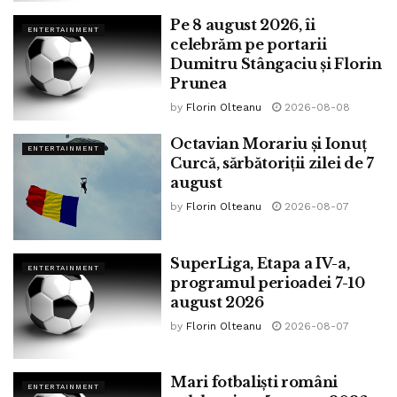
Pe 8 august 2026, îi
ENTERTAINMENT
celebrăm pe portarii
Dumitru Stângaciu și Florin
Prunea
by
Florin Olteanu
2026-08-08
Octavian Morariu și Ionuț
ENTERTAINMENT
Curcă, sărbătoriții zilei de 7
august
by
Florin Olteanu
2026-08-07
SuperLiga, Etapa a IV-a,
ENTERTAINMENT
programul perioadei 7-10
august 2026
by
Florin Olteanu
2026-08-07
Mari fotbaliști români
ENTERTAINMENT