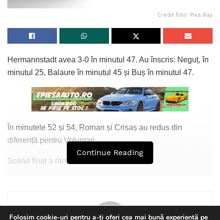
Credit foto: Pixa Bay
Hermannstadt avea 3-0 în minutul 47. Au înscris: Neguț, în
minutul 25, Balaure în minutul 45 și Buș în minutul 47.
În minutele 52 și 54, Roman și Crisaș au redus din
diferență pentru Voluntari.
Continue Reading
Scorul final a rămas 3-2.
Sunt specialiști care cred că Voluntari ar putea avea prima
șansă în retur.
Tags:
Hermannstadt
voluntari
Folosim cookie-uri pentru a-ți oferi cea mai bună experiență pe