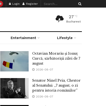
Login
Register
27
°C
Bucharest
Entertainment
Lifestyle
Octavian Morariu și Ionuț
Curcă, sărbătoriții zilei de 7
august
2026-08-07
Senator Ninel Peia, Chestor
al Senatului: „7 august, o zi
pentru istoria românilor”
2026-08-07