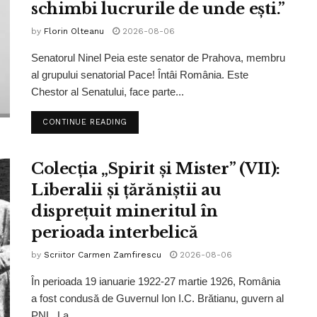
schimbi lucrurile de unde ești.”
by
Florin Olteanu
2026-08-06
Senatorul Ninel Peia este senator de Prahova, membru
al grupului senatorial Pace! Întâi România. Este
Chestor al Senatului, face parte...
CONTINUE READING
Colecția „Spirit și Mister” (VII):
Liberalii și țărăniștii au
disprețuit mineritul în
perioada interbelică
by
Scriitor Carmen Zamfirescu
2026-08-06
În perioada 19 ianuarie 1922-27 martie 1926, România
a fost condusă de Guvernul Ion I.C. Brătianu, guvern al
PNL. La...