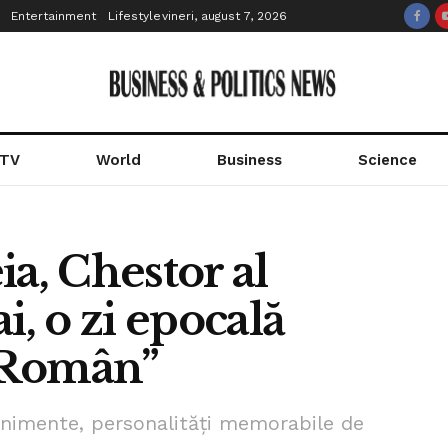
Entertainment
Lifestyle
vineri, august 7, 2026
 TV
World
Business
Science
ia, Chestor al
i, o zi epocală
 Român”
enimente, personalități memorabile de