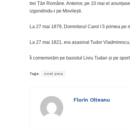
trei Țări Române. Anterior, pe 10 mai el anunțase
izgondindu-i pe Movilești.
La 27 mai 1879, Domnitorul Carol I îi primea p
La 27 mai 1821, era asasinat Tudor Vladmirescu, 
Îi comemorăm pe basistul Liviu Tudan și pe sporti
Tags:
ninel peia
Florin Olteanu