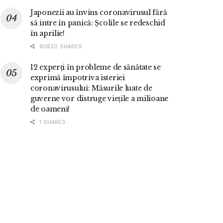
Japonezii au învins coronavirusul fără
să intre în panică: Școlile se redeschid
în aprilie!
80620 SHARES
12 experți în probleme de sănătate se
exprimă împotriva isteriei
coronavirusului: Măsurile luate de
guverne vor distruge viețile a milioane
de oameni!
1 SHARES