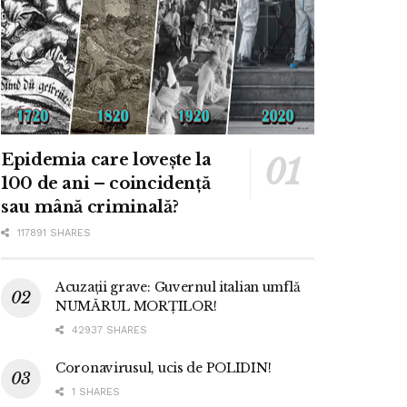
Epidemia care lovește la
100 de ani – coincidență
sau mână criminală?
117891 SHARES
Acuzații grave: Guvernul italian umflă
NUMĂRUL MORȚILOR!
42937 SHARES
Coronavirusul, ucis de POLIDIN!
1 SHARES