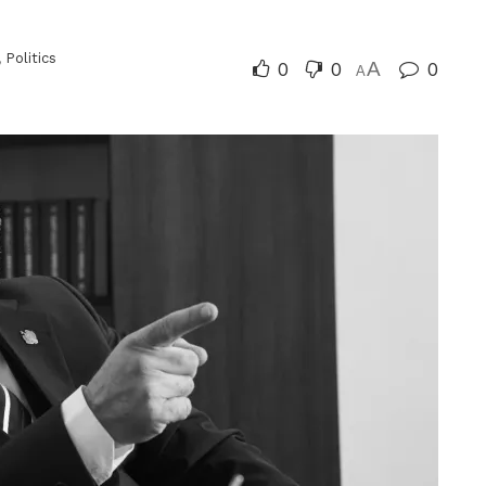
,
Politics
0
0
A
0
A