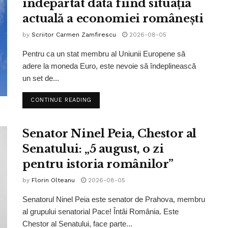
îndepărtat dată fiind situația
actuală a economiei românești
by
Scriitor Carmen Zamfirescu
2026-08-05
Pentru ca un stat membru al Uniunii Europene să
adere la moneda Euro, este nevoie să îndeplinească
un set de...
CONTINUE READING
Senator Ninel Peia, Chestor al
Senatului: „5 august, o zi
pentru istoria românilor”
by
Florin Olteanu
2026-08-05
Senatorul Ninel Peia este senator de Prahova, membru
al grupului senatorial Pace! Întâi România. Este
Chestor al Senatului, face parte...