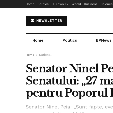
Home
Politics
BPNews TV
World
Business
Science
NEWSLETTER
Home
Politics
BPNews
Home
National
Senator Ninel Pe
Senatului: „27 ma
pentru Poporul
Senator Ninel Peia: „Sunt fapte, ev