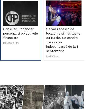
Consilierul financiar
Se vor redeschide
Debut de sen
personal si obiectivele
localurile și instituțiile
muzica româ
financiare
culturale. Ce condiții
Maria Peia r
trebuie să
Internetul la
BPNEWS TV
îndeplinească de la 1
ani!
septembrie
NATIONAL
NATIONAL