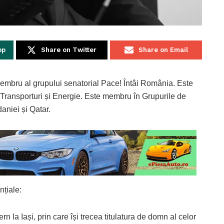
pp
Share on Twitter
Share on Email
embru al grupului senatorial Pace! Întâi România. Este
 Transporturi și Energie. Este membru în Grupurile de
aniei și Qatar.
țiale:
 la Iași, prin care își trecea titulatura de domn al celor