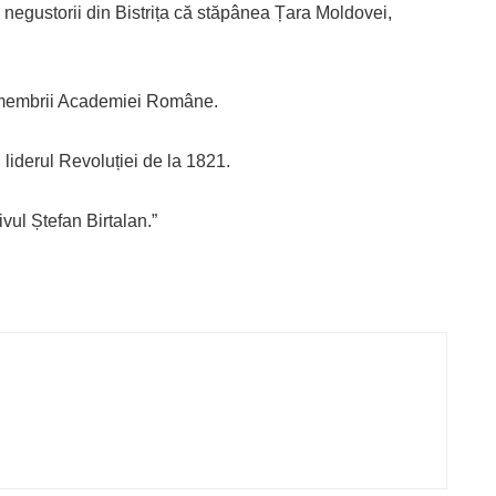
 negustorii din Bistrița că stăpânea Țara Moldovei,
e membrii Academiei Române.
liderul Revoluției de la 1821.
vul Ștefan Birtalan.”