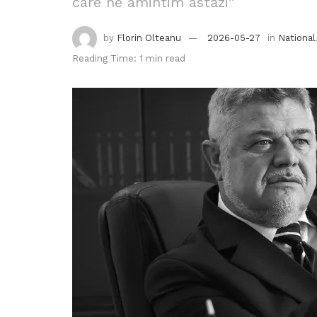
care ne amintim astăzi”
by
Florin Olteanu
2026-05-27
in
National
Reading Time: 1 min read