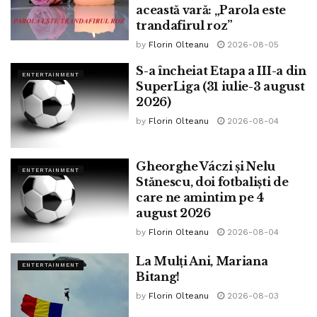
această vară: „Parola este
trandafirul roz”
by
Florin Olteanu
2026-08-05
S-a încheiat Etapa a III-a din
ENTERTAINMENT
SuperLiga (31 iulie-3 august
2026)
by
Florin Olteanu
2026-08-04
Gheorghe Váczi și Nelu
ENTERTAINMENT
Stănescu, doi fotbaliști de
care ne amintim pe 4
august 2026
by
Florin Olteanu
2026-08-04
La Mulți Ani, Mariana
ENTERTAINMENT
Bitang!
by
Florin Olteanu
2026-08-03