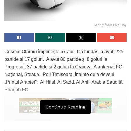
Credit foto: Pixa Bay
Cosmin Olăroiu împlinește 57 ani. Ca fundaș, a avut 225
partide și 17 goluri. A avut 80 partide și 8 goluri la
Progresul, 37 partide și 2 goluri la Craiova. A antrenat FC
Național, Steaua. Poli Timișoara, înainte de a deveni
„Prințul Arabiei”: Al Hilal, Al Sadd, Al Ahli, Arabia Saudită,
Sharjah FC.
Continue Reading
Tags:
Cosmin Olăroiu