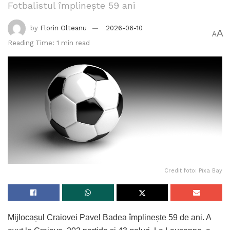
Fotbalistul împlinește 59 ani
by
Florin Olteanu
2026-06-10
A
A
Reading Time: 1 min read
Credit foto: Pixa Bay
Mijlocașul Craiovei Pavel Badea împlinește 59 de ani. A