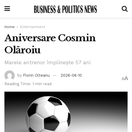
Home
Entertainment
Aniversare Cosmin
Olăroiu
Marele antrenor împlinește 57 ani
by
Florin Olteanu
2026-06-10
A
A
Reading Time: 1 min read