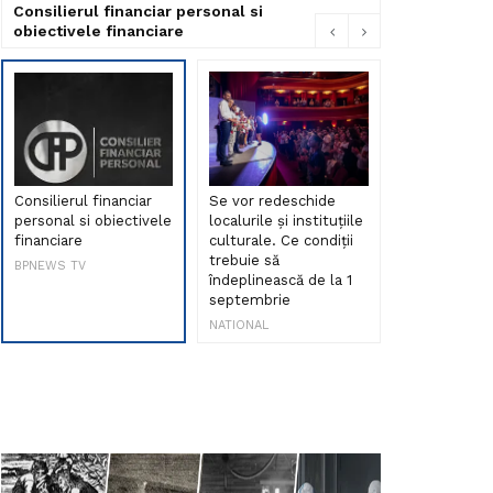
Consilierul financiar personal si
obiectivele financiare
Consilierul financiar
Se vor redeschide
Debut de sen
personal si obiectivele
localurile și instituțiile
muzica româ
financiare
culturale. Ce condiții
Maria Peia r
trebuie să
Internetul la
BPNEWS TV
îndeplinească de la 1
ani!
septembrie
NATIONAL
NATIONAL