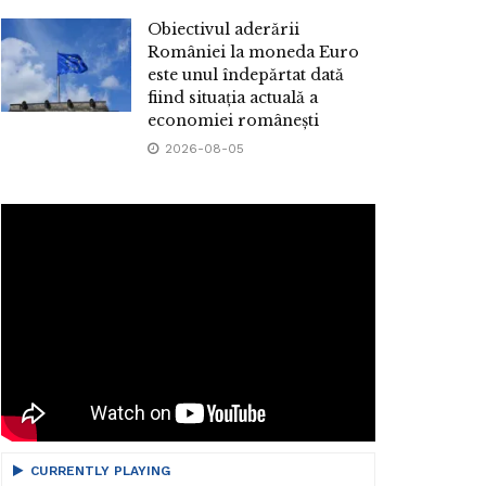
Obiectivul aderării
României la moneda Euro
este unul îndepărtat dată
fiind situația actuală a
economiei românești
2026-08-05
CURRENTLY PLAYING