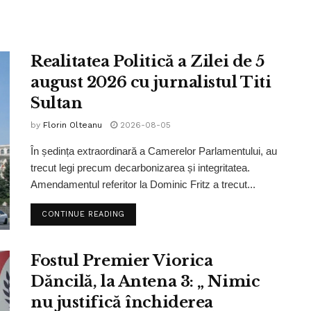
Realitatea Politică a Zilei de 5
august 2026 cu jurnalistul Titi
Sultan
by
Florin Olteanu
2026-08-05
În ședința extraordinară a Camerelor Parlamentului, au
trecut legi precum decarbonizarea și integritatea.
Amendamentul referitor la Dominic Fritz a trecut...
CONTINUE READING
Fostul Premier Viorica
Dăncilă, la Antena 3: „ Nimic
nu justifică închiderea