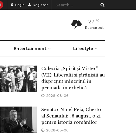
Login
Register
27
°C
Bucharest
Entertainment
Lifestyle
Colecția „Spirit și Mister”
(VII): Liberalii și țărăniștii au
disprețuit mineritul în
perioada interbelică
2026-08-06
Senator Ninel Peia, Chestor
al Senatului: „6 august, o zi
pentru istoria românilor”
2026-08-06