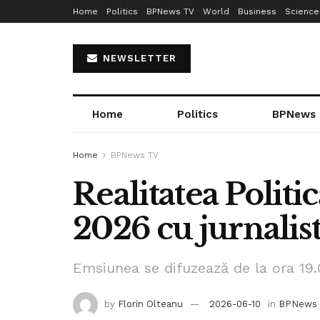
Home
Politics
BPNews TV
World
Business
Science
NEWSLETTER
Home
Politics
BPNews
Home
BPNews TV
Realitatea Politic
2026 cu jurnalist
Emsiunea se difuzează de la ora 19.0
by
Florin Olteanu
2026-06-10
in
BPNews