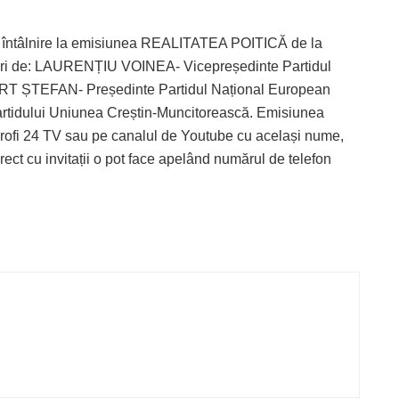
au întâlnire la emisiunea REALITATEA POITICĂ de la
turi de: LAURENȚIU VOINEA- Vicepreședinte Partidul
RT ȘTEFAN- Președinte Partidul Național European
tidului Uniunea Creștin-Muncitorească. Emisiunea
Profi 24 TV sau pe canalul de Youtube cu același nume,
irect cu invitații o pot face apelând numărul de telefon