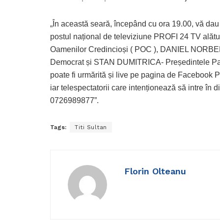
„În această seară, începând cu ora 19.00, vă d
postul național de televiziune PROFI 24 TV ală
Oamenilor Credincioși ( POC ), DANIEL NORBE
Democrat și STAN DUMITRICA- Președintele Par
poate fi urmărită și live pe pagina de Facebook 
iar telespectatorii care intenționează să intre în d
0726989877”.
Tags:
Titi Sultan
Florin Olteanu