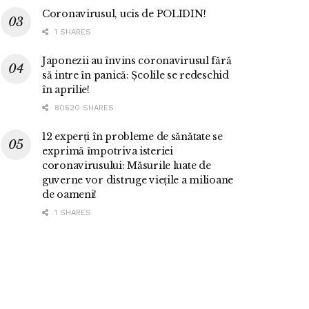
Coronavirusul, ucis de POLIDIN!
1 SHARES
Japonezii au învins coronavirusul fără
să intre în panică: Școlile se redeschid
în aprilie!
80620 SHARES
12 experți în probleme de sănătate se
exprimă împotriva isteriei
coronavirusului: Măsurile luate de
guverne vor distruge viețile a milioane
de oameni!
1 SHARES