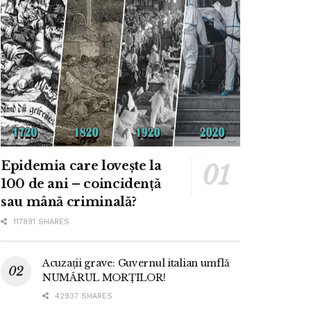
Epidemia care lovește la
100 de ani – coincidență
sau mână criminală?
117891 SHARES
Acuzații grave: Guvernul italian umflă
NUMĂRUL MORȚILOR!
42937 SHARES