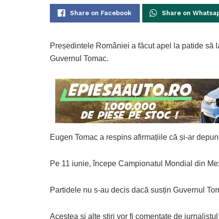
Share on Facebook
Share on Whatsa
Președintele României a făcut apel la patide să la
Guvernul Tomac.
Eugen Tomac a respins afirmațiile că și-ar depu
Pe 11 iunie, începe Campionatul Mondial din Me
Partidele nu s-au decis dacă susțin Guvernul To
Acestea și alte știri vor fi comentate de jurnalistul