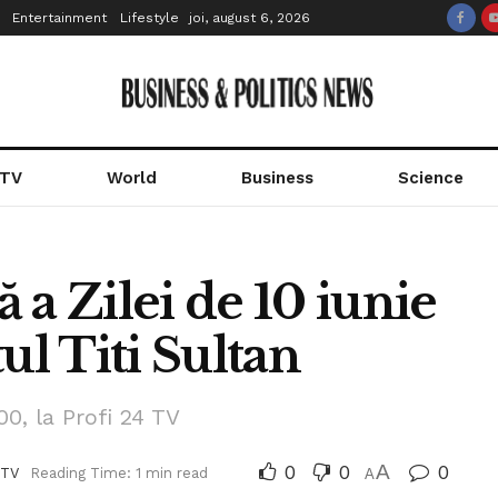
Entertainment
Lifestyle
joi, august 6, 2026
 TV
World
Business
Science
ă a Zilei de 10 iunie
ul Titi Sultan
0, la Profi 24 TV
0
0
A
0
 TV
Reading Time: 1 min read
A