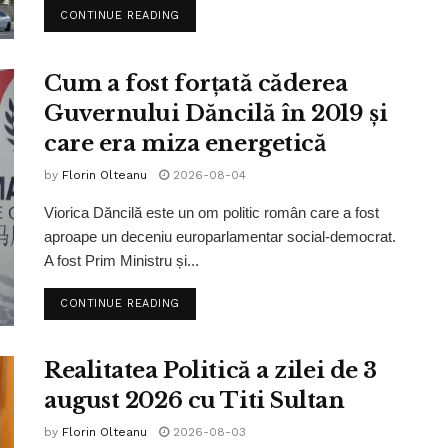
CONTINUE READING
Cum a fost forțată căderea
Guvernului Dăncilă în 2019 și
care era miza energetică
by
Florin Olteanu
2026-08-04
Viorica Dăncilă este un om politic român care a fost
aproape un deceniu europarlamentar social-democrat.
A fost Prim Ministru și...
CONTINUE READING
Realitatea Politică a zilei de 3
august 2026 cu Titi Sultan
by
Florin Olteanu
2026-08-03