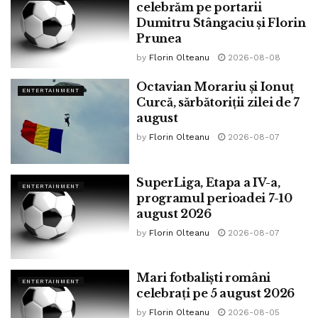
celebrăm pe portarii
Dumitru Stângaciu și Florin
Prunea
by
Florin Olteanu
2026-08-08
Octavian Morariu și Ionuț
ENTERTAINMENT
Curcă, sărbătoriții zilei de 7
august
by
Florin Olteanu
2026-08-07
SuperLiga, Etapa a IV-a,
ENTERTAINMENT
programul perioadei 7-10
august 2026
by
Florin Olteanu
2026-08-07
Mari fotbaliști români
ENTERTAINMENT
celebrați pe 5 august 2026
by
Florin Olteanu
2026-08-05