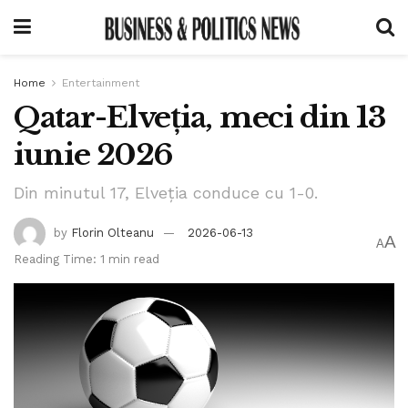
Home
Entertainment
Qatar-Elveția, meci din 13
iunie 2026
Din minutul 17, Elveția conduce cu 1-0.
by
Florin Olteanu
2026-06-13
A
A
Reading Time: 1 min read