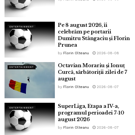
Pe 8 august 2026, îi
ENTERTAINMENT
celebrăm pe portarii
Dumitru Stângaciu și Florin
Prunea
by
Florin Olteanu
2026-08-08
Octavian Morariu și Ionuț
ENTERTAINMENT
Curcă, sărbătoriții zilei de 7
august
by
Florin Olteanu
2026-08-07
SuperLiga, Etapa a IV-a,
ENTERTAINMENT
programul perioadei 7-10
august 2026
by
Florin Olteanu
2026-08-07