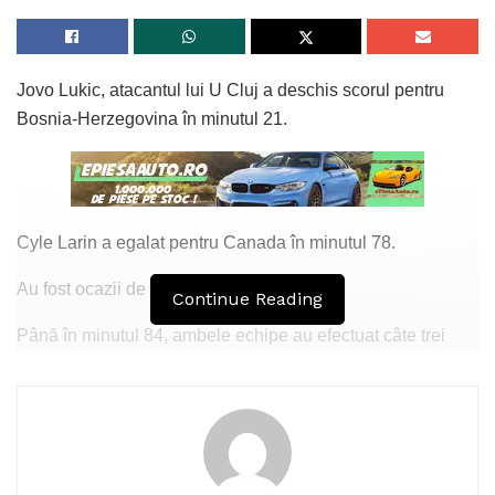
Jovo Lukic, atacantul lui U Cluj a deschis scorul pentru
Bosnia-Herzegovina în minutul 21.
Cyle Larin a egalat pentru Canada în minutul 78.
Au fost ocazii de ambele părți.
Continue Reading
Până în minutul 84, ambele echipe au efectuat câte trei
schimbări,
Tags:
Bosnia
Canada