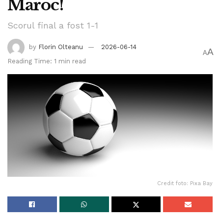
Maroc!
Scorul final a fost 1-1
by
Florin Olteanu
2026-06-14
A
A
Reading Time: 1 min read
Credit foto: Pixa Bay