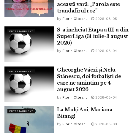
această vară: „Parola este
trandafirul roz”
by
Florin Olteanu
2026-08-05
S-a încheiat Etapa a III-a din
ENTERTAINMENT
SuperLiga (31 iulie-3 august
2026)
by
Florin Olteanu
2026-08-04
Gheorghe Váczi și Nelu
ENTERTAINMENT
Stănescu, doi fotbaliști de
care ne amintim pe 4
august 2026
by
Florin Olteanu
2026-08-04
La Mulți Ani, Mariana
ENTERTAINMENT
Bitang!
by
Florin Olteanu
2026-08-03