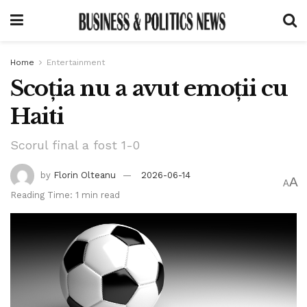
Home
Entertainment
Scoția nu a avut emoții cu
Haiti
Scorul final a fost 1-0
by
Florin Olteanu
2026-06-14
A
A
Reading Time: 1 min read