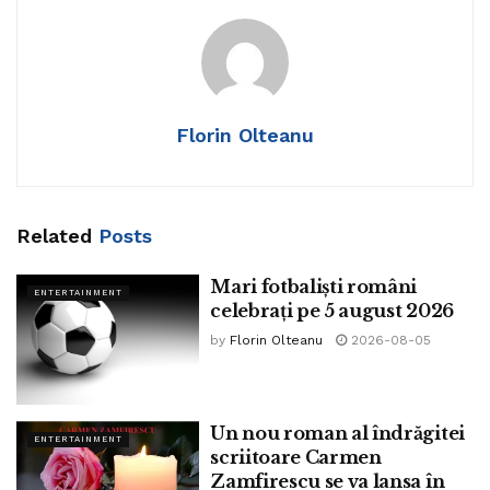
Tags:
haiti
scoția
Florin Olteanu
Related
Posts
Mari fotbaliști români
ENTERTAINMENT
celebrați pe 5 august 2026
by
Florin Olteanu
2026-08-05
Un nou roman al îndrăgitei
ENTERTAINMENT
scriitoare Carmen
Zamfirescu se va lansa în