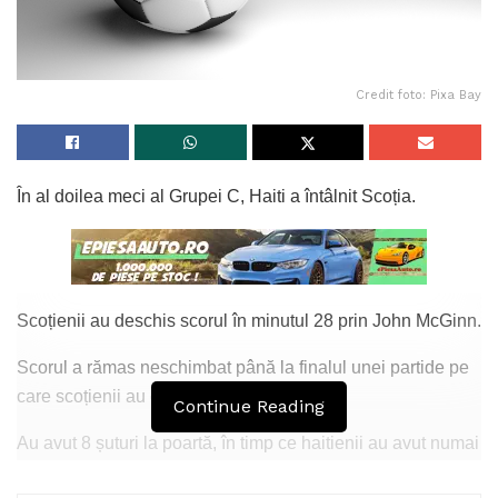
Credit foto: Pixa Bay
În al doilea meci al Grupei C, Haiti a întâlnit Scoția.
Scoțienii au deschis scorul în minutul 28 prin John McGinn.
Scorul a rămas neschimbat până la finalul unei partide pe
care scoțienii au dominat-o.
Continue Reading
Au avut 8 șuturi la poartă, în timp ce haitienii au avut numai
3.