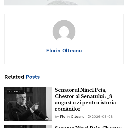
Florin Olteanu
Related
Posts
Senatorul Ninel Peia,
NATIONAL
Chestor al Senatului: „8
Senatorul Ninel Peia a comentat exclusiv la Realitatea
august o zi pentru istoria
Plus:
românilor”
by
Florin Olteanu
2026-08-08
„Este foarte simplu. Eu, dacă aș fi fost președintele
României, aș fi făcut la fel. În acest moment s-a constituit