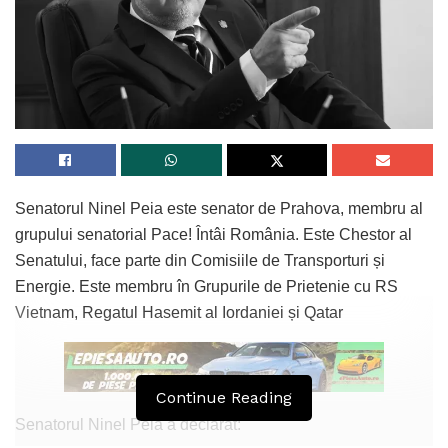
Timpul discursurilor pur teoretice și al
Senatorul Ninel Peia este senator de Prahova, membru al
aroganței de la centru, de tip useristo-
grupului senatorial Pace! Întâi România. Este Chestor al
bolșevică, a trecut. Se pare că atunci când
Senatului, face parte din Comisiile de Transporturi și
Curtea, Înaltă Curte de Casație și Justiție,
Energie. Este membru în Grupurile de Prietenie cu RS
pe 18, cred, va pronunța verdictul final de
Vietnam, Regatul Hasemit al Iordaniei și Qatar
incompatibilitate în dosarul Dominic Fritz,
USR va intra într-o prăbușire totală de
leadership.
Continue Reading
Senatorul Ninel Peia a declarat:
Pentru că atunci trebuie să fim serioși, va fi