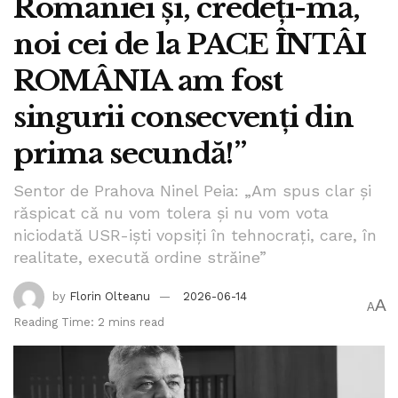
României și, credeți-mă,
noi cei de la PACE ÎNTÂI
ROMÂNIA am fost
singurii consecvenți din
prima secundă!”
Sentor de Prahova Ninel Peia: „Am spus clar și
răspicat că nu vom tolera și nu vom vota
niciodată USR-iști vopsiți în tehnocrați, care, în
realitate, execută ordine străine”
by
Florin Olteanu
2026-06-14
A
A
Reading Time: 2 mins read