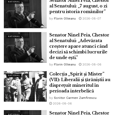
Senator Ninel Peia, Chestor
NATIONAL
al Senatului: „7 august, o zi
un bloc format din PSD, PNL, UDMR și minoritățile
pentru istoria românilor”
naționale.
by
Florin Olteanu
2026-08-07
Acest bloc politic are fix 251 de voturi în
Parlament. Repet, ca să o audă foarte bine
Senator Ninel Peia, Chestor
NATIONAL
toți cei din Parlament. 251 de mandate. Este
al Senatului: „Adevărata
creștere apare atunci când
o majoritate matematică zdrobitoare, care
decizi să schimbi lucrurile
securizează celor de la putere orice vot de
de unde ești.”
investitură.
by
Florin Olteanu
2026-08-06
Colecția „Spirit și Mister”
Și, în același timp, are o semnificație majoră
NATIONAL
(VII): Liberalii și țărăniștii au
pentru viitorul României. USR va fi scos
disprețuit mineritul în
definitiv și iremediabil din toate cărțile
perioada interbelică
puterii.
by
Scriitor Carmen Zamfirescu
2026-08-06
Cred că s-a terminat cu agenda
Senator Ninel Peia, Chestor
NATIONAL