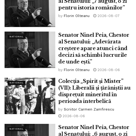
al Senatului: „7 august, o zi
pentru istoria românilor”
Tags:
ninel peia
by
Florin Olteanu
2026-08-07
Senator Ninel Peia, Chestor
NATIONAL
al Senatului: „Adevărata
creștere apare atunci când
decizi să schimbi lucrurile
de unde ești.”
by
Florin Olteanu
2026-08-06
Colecția „Spirit și Mister”
NATIONAL
(VII): Liberalii și țărăniștii au
disprețuit mineritul în
perioada interbelică
by
Scriitor Carmen Zamfirescu
2026-08-06
Senator Ninel Peia, Chestor
NATIONAL
al Senatului: „6 august, o zi