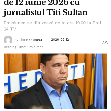
de 12 iunie 2026 cu
jurnalistul Titi Sultan
Emisiunea se difuzează de la ora 19.00 la Profi
24 TV
by
Florin Olteanu
2026-06-12
A
A
Reading Time: 1 min read