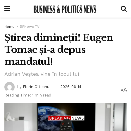
Home
BPNews TV
Știrea dimineții! Eugen
Tomac și-a depus
mandatul!
Adrian Veștea vine în locul lui
by
Florin Olteanu
2026-06-14
A
A
Reading Time: 1 min read