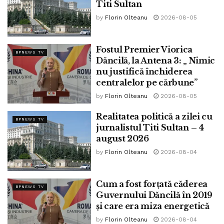
Titi Sultan
by
Florin Olteanu
2026-08-05
Fostul Premier Viorica
BPNEWS TV
Dăncilă, la Antena 3: „ Nimic
nu justifică închiderea
centralelor pe cărbune”
by
Florin Olteanu
2026-08-05
Realitatea politică a zilei cu
BPNEWS TV
jurnalistul Titi Sultan – 4
august 2026
by
Florin Olteanu
2026-08-04
Cum a fost forțată căderea
BPNEWS TV
Guvernului Dăncilă în 2019
și care era miza energetică
by
Florin Olteanu
2026-08-04