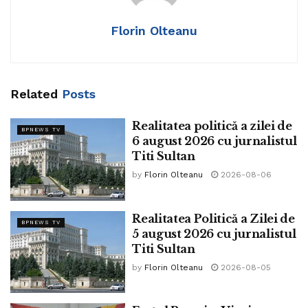
Finanțe: Ionuț Simion
Florin Olteanu
Transporturi: Ionuț Mașala
Justiție: Cosmin Soare-Filatov
Apărare: Dănuț Sebastian Neculăescu
Sănătate: Șerban Dragoșloveanu
Related
Posts
Externe: Luca Niculescu
Economiei, Digitalizării, Antreprenoriatului și Turismului:
Realitatea politică a zilei de
BPNEWS TV
Florin Duma
6 august 2026 cu jurnalistul
Energie: Andrei Covatariu
Titi Sultan
Muncă, Familie, Tineret și Solidaritate Socială: Diana
by
Florin Olteanu
2026-08-06
Morar
Agricultură: Nicolae Istudor
Realitatea Politică a Zilei de
BPNEWS TV
Mediu: Teodor Dulceață
5 august 2026 cu jurnalistul
Fonduri europene: Carmen Moraru
Titi Sultan
Dezvoltare: Vladimir Ionaș
by
Florin Olteanu
2026-08-05
Cultură: Mihai Ghyka.