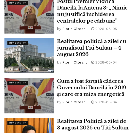
PNL și USR au afirmat public faptul că nu vor vota
Fostul Premier Viorica
BPNEWS TV
Dăncilă, la Antena 3: „ Nimic
Guvernul Tomac.
nu justifică închiderea
centralelor pe cărbune”
UDMR și PSD au declarat că vor clarifica poziția în zilele
următoare.
by
Florin Olteanu
2026-08-05
Realitatea politică a zilei cu
AUR a declarat că sub nicio formă nu va vota Guvernul
BPNEWS TV
jurnalistul Titi Sultan – 4
Tomac.
august 2026
Acesta și alte subiecte vor fi dezbătute de către Titi Sultan
by
Florin Olteanu
2026-08-04
care a scris pe Facebook:
Cum a fost forțată căderea
„În această seară, începând cu ora 19.00, vă dau întâlnire
BPNEWS TV
Guvernului Dăncilă în 2019
la emisiunea REALITATEA POLITICĂ de la postul național
și care era miza energetică
de televiziune PROFI 24 TV alături de: CATALIN
by
Florin Olteanu
2026-08-04
SĂCĂLUȘ- Președintele Organizației Vrancea a Partidului
România Mare, RADU NICOLAE- Președintele Asociației
APS Cuore din Italia, SORIN SIMA- Membru Partidul SOS
Realitatea Politică a zilei de
BPNEWS TV
3 august 2026 cu Titi Sultan
România și DORIN COMAN- Președintele PRM Diaspora.