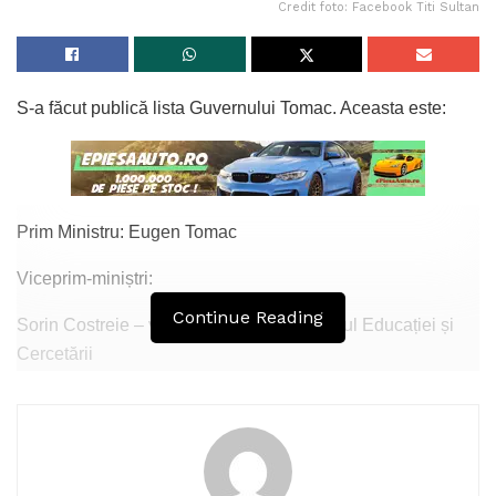
Credit foto: Facebook Titi Sultan
S-a făcut publică lista Guvernului Tomac. Aceasta este:
Prim Ministru: Eugen Tomac
Viceprim-miniștri:
Continue Reading
Sorin Costreie – viceprim-ministru, ministrul Educației și
Cercetării
Valeriu Nistor – viceprim-ministru, fără portofoliu
Bogdan Dumitru – viceprim-ministru, fără portofoliu
Miniștri:
Interne: Tiberiu Trifan