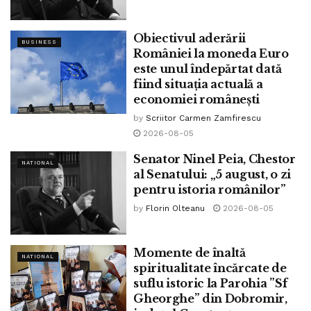
Obiectivul aderării
Tags:
ninel peia
BUSINESS
României la moneda Euro
este unul îndepărtat dată
fiind situația actuală a
economiei românești
by
Scriitor Carmen Zamfirescu
2026-08-05
Senator Ninel Peia, Chestor
NATIONAL
al Senatului: „5 august, o zi
pentru istoria românilor”
by
Florin Olteanu
2026-08-05
Momente de înaltă
NATIONAL
spiritualitate încărcate de
suflu istoric la Parohia ”Sf
Gheorghe” din Dobromir,