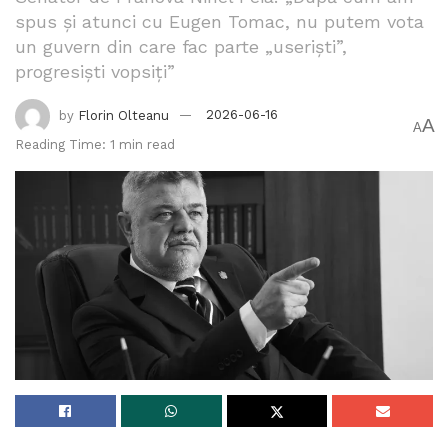
spus și atunci cu Eugen Tomac, nu putem vota
un guvern din care fac parte „useriști”,
progresiști vopsiți”
by
Florin Olteanu
2026-06-16
A
A
Reading Time: 1 min read