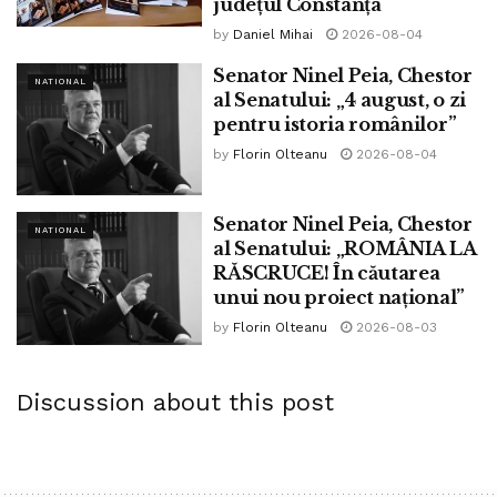
județul Constanța
by
Daniel Mihai
2026-08-04
Senator Ninel Peia, Chestor
NATIONAL
al Senatului: „4 august, o zi
pentru istoria românilor”
by
Florin Olteanu
2026-08-04
Senator Ninel Peia, Chestor
NATIONAL
al Senatului: „ROMÂNIA LA
RĂSCRUCE! În căutarea
unui nou proiect național”
by
Florin Olteanu
2026-08-03
Discussion about this post