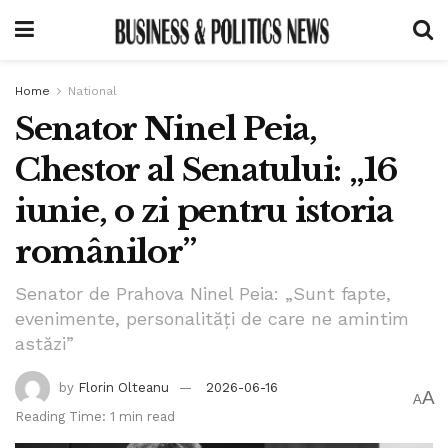
Home
National
Senator Ninel Peia,
Chestor al Senatului: „16
iunie, o zi pentru istoria
românilor”
Senator de Prahova Ninel Peia: „Sunt fapte,
evenimente, personalități de care ne amintim
astăzi”
by
Florin Olteanu
2026-06-16
A
A
Reading Time: 1 min read