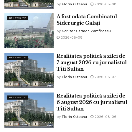
by
Florin Olteanu
2026-08-08
A fost odată Combinatul
BPNEWS TV
Siderurgic Galați
Credit foto: Pixa Bay
by
Scriitor Carmen Zamfirescu
2026-08-08
Titi Sultan este de părere că mai mulți factori au determinat
stabilitatea SUA, referindu-se la factorii geopolitici, fără
Realitatea politică a zilei de
însă a minimaliza rolul oamenilor de stat care au ales să
BPNEWS TV
7 august 2026 cu jurnalistul
construiască de acolo de unde se oprise generația
Titi Sultan
anterioară.
by
Florin Olteanu
2026-08-07
Americanii au devenit o națiune creată din oamenii atrași
de ideea de libertate, dar au ajuns la ea, prin muncă,
Realitatea politică a zilei de
BPNEWS TV
sacrificii, respect pentru legile pe care ei și le-au creat.
6 august 2026 cu jurnalistul
Titi Sultan
Principiile Declațației de Independență pornesc de la
by
Florin Olteanu
2026-08-06
necesitatea ca Guvernarea să îi reprezinte pe cei
guvernați. Cât timp se respectă acest principiu, statul este