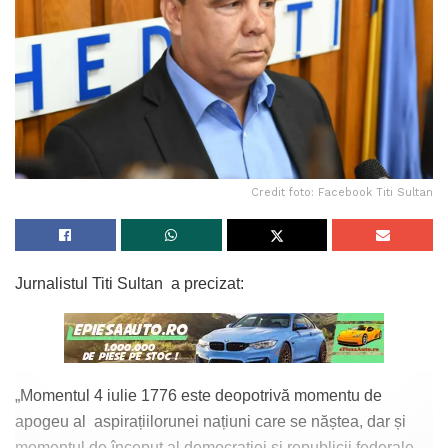
Credit foto: Facebook Titi Sultan
Jurnalistul Titi Sultan a precizat:
„Momentul 4 iulie 1776 este deopotrivă momentu de
apogeu al aspirațiilorunei națiuni care se năștea, dar și
momentul de început al democrației și republicii federale