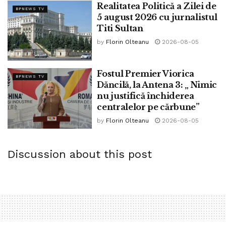
Realitatea Politică a Zilei de
apreciat de cetățenii săi.
BPNEWS TV
5 august 2026 cu jurnalistul
Titi Sultan
Tags:
Titi Sultan
by
Florin Olteanu
2026-08-05
Fostul Premier Viorica
BPNEWS TV
Dăncilă, la Antena 3: „ Nimic
nu justifică închiderea
centralelor pe cărbune”
by
Florin Olteanu
2026-08-05
Discussion about this post