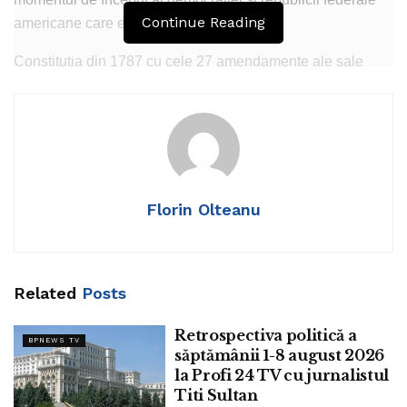
Continue Reading
americane care este SUA”.
Constituția din 1787 cu cele 27 amendamente ale sale
reprezintă apogeul constituționalismului la nivel mondial.
Sunt puține cazurile în care un sistem republican a durat
atât de mult. Parlamentarismu britanic, unde Marea
Britanie este o monarhie este expresia cea mai evoluată
din punct de vedere instituțional a democrației într-o
monarhie.
Florin Olteanu
Related
Posts
Retrospectiva politică a
BPNEWS TV
săptămânii 1-8 august 2026
la Profi 24 TV cu jurnalistul
Titi Sultan