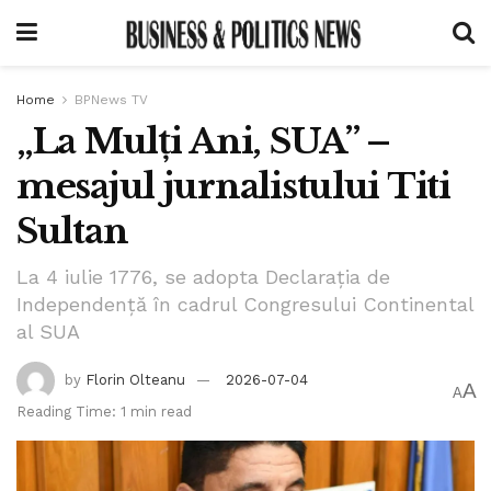
Home
BPNews TV
„La Mulți Ani, SUA” –
mesajul jurnalistului Titi
Sultan
La 4 iulie 1776, se adopta Declarația de
Independență în cadrul Congresului Continental
al SUA
by
Florin Olteanu
2026-07-04
A
A
Reading Time: 1 min read