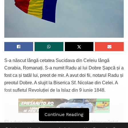
S-a născut lângă cetatea Sucidava din Celeiu lângă
Corabia, Romanați. S-a numit Radu al lui Dobre Șapcă și a
fost ca și tatăl lui, preot de mir. A avut doi fii, notarul Radu și
preotul Dobre. A slujit la Biserica Sf. Nicolae din Celei. A
fost sufletul Revoluției de la Islaz din 9 iunie 1848.
Continue Reading
El a dus mesajele criptate ale Revoluției, a binecuvântat