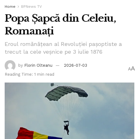
Home
BPNews TV
Popa Șapcă din Celeiu,
Romanați
Eroul romănățean al Revoluției pașoptiste a
trecut la cele veșnice pe 3 iulie 1876
by
Florin Olteanu
2026-07-03
A
A
Reading Time: 1 min read