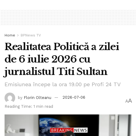
Home
BPNews TV
Realitatea Politică a zilei
de 6 iulie 2026 cu
jurnalistul Titi Sultan
Emisiunea începe la ora 19.00 pe Profi 24 TV
by
Florin Olteanu
2026-07-06
A
A
Reading Time: 1 min read