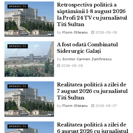
Retrospectiva politică a
doamna Buzoianu a închis 6 baraje.
BPNEWS TV
săptămânii 1-8 august 2026
Îmi asum ce spun, PNRR a demolat România, nu a
la Profi 24 TV cu jurnalistul
Titi Sultan
redresat-o. Nu este normal să închizi facilități energetice
clasice pe cărbune cu 9 ani înainte de termen. ”
by
Florin Olteanu
2026-08-08
A fost odată Combinatul
Tags:
viorica dancila
BPNEWS TV
Siderurgic Galați
by
Scriitor Carmen Zamfirescu
2026-08-08
Realitatea politică a zilei de
BPNEWS TV
7 august 2026 cu jurnalistul
Titi Sultan
by
Florin Olteanu
2026-08-07
Realitatea politică a zilei de
BPNEWS TV
6 august 2026 cu jurnalistul