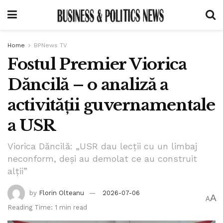
Home
BPNews TV
Fostul Premier Viorica
Dăncilă – o analiză a
activității guvernamentale
a USR
Viorica Dăncilă: „USR dau lecții cu un limbaj
neconform, deși au demolat ce au construit
alții”
by
Florin Olteanu
2026-07-06
A
A
Reading Time: 1 min read