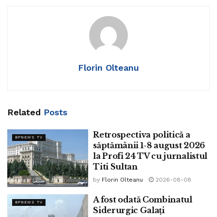
calitate de stat membru al NATO.
Dronele trec nestingherite în spațiul aerian românesc iar o
ploaie mai zdravănă paralizează Bucureștiul.
Executarea silitiă a activelor ROMATSA ne lasă fără
Florin Olteanu
control al spațiului aerian, deci fără apărare aeriană. Nu
mai punem la socoteală transporturi logistice sau turistice.
Related
Posts
Retrospectiva politică a
BPNEWS TV
săptămânii 1-8 august 2026
la Profi 24 TV cu jurnalistul
Titi Sultan
by
Florin Olteanu
2026-08-08
A fost odată Combinatul
BPNEWS TV
Siderurgic Galați