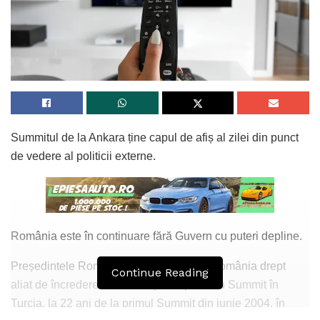
Summitul de la Ankara ține capul de afiș al zilei din punct
de vedere al politicii externe.
România este în continuare fără Guvern cu puteri depline.
Președintele României va vorbi despre România drept
Continue Reading
aliat de încredere. România participă la un Summit în
Turcia, la 22 ani de la primul Summit din iunie 2004, în