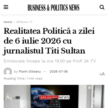
Home
BPNews TV
Realitatea Politică a zilei
de 6 iulie 2026 cu
jurnalistul Titi Sultan
Emisiunea începe la ora 19.00 pe Profi 24 TV
by
Florin Olteanu
2026-07-06
A
A
Reading Time: 1 min read