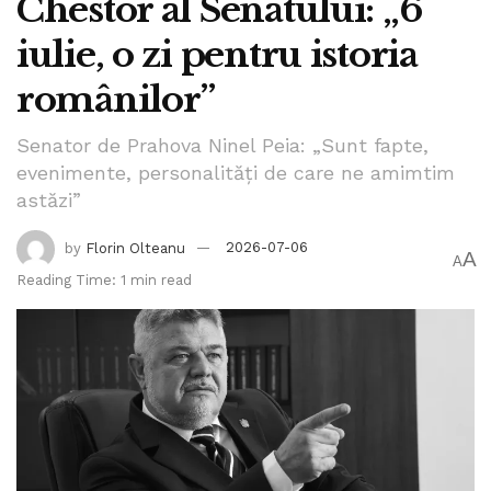
Chestor al Senatului: „6
iulie, o zi pentru istoria
românilor”
Senator de Prahova Ninel Peia: „Sunt fapte,
evenimente, personalități de care ne amimtim
astăzi”
by
Florin Olteanu
2026-07-06
A
A
Reading Time: 1 min read