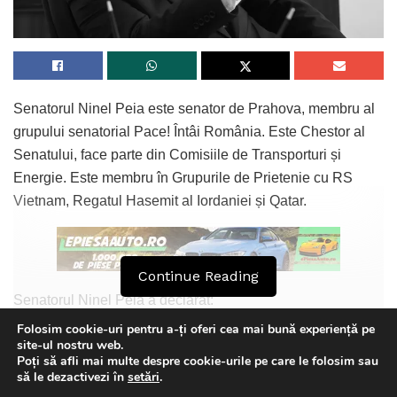
Senatorul Ninel Peia este senator de Prahova, membru al
grupului senatorial Pace! Întâi România. Este Chestor al
Senatului, face parte din Comisiile de Transporturi și
Energie. Este membru în Grupurile de Prietenie cu RS
Vietnam, Regatul Hasemit al Iordaniei și Qatar.
Continue Reading
Senatorul Ninel Peia a declarat:
Folosim cookie-uri pentru a-ți oferi cea mai bună experiență pe
„În 1413, este atestată pentru prima dată Episcopia
site-ul nostru web.
Rădăuților.
Poți să afli mai multe despre cookie-urile pe care le folosim sau
This website uses GDPR cookies. By continuing to use this
să le dezactivezi în
setări
.
website you are giving consent to cookies being used. Visit our