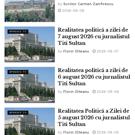
by
Scriitor Carmen Zamfirescu
2026-08-08
Realitatea politică a zilei de
BPNEWS TV
7 august 2026 cu jurnalistul
Titi Sultan
by
Florin Olteanu
2026-08-07
Credit foto: Facebook Titi Sultan
Acestea și alte subiecte vor fi dezbătute de către jurnalistul
Realitatea politică a zilei de
BPNEWS TV
6 august 2026 cu jurnalistul
Titi Sultan care a scris pe Facebook:
Titi Sultan
„În această seară, începând cu ora 19.00, vă dau întâlnire
by
Florin Olteanu
2026-08-06
la emisiunea REALITATEA POLITICĂ de la postul național
de televiziune PROFI 24 TV alături de: ALEXANDRA
Realitatea Politică a Zilei de
DINU- Analist Politic, SORIN TITUS MUNCACIU- Deputat
BPNEWS TV
5 august 2026 cu jurnalistul
din partea AUR în Parlamentul României, Gen ( R )
Titi Sultan
BARTOLOMEU CONSTANTIN SĂVOIU – Președintele
by
Florin Olteanu
2026-08-05