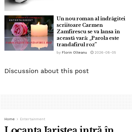
Un nou roman al îndrăgitei
ENTERTAINMENT
scriitoare Carmen
Zamfirescu se va lansa în
această vară: „Parola este
trandafirul roz”
by
Florin Olteanu
2026-08-05
Discussion about this post
Home
Entertainment
Locanta Jariștea intră în