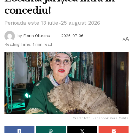
concediu!
Perioada este 13 iulie-25 august 2026
by
Florin Olteanu
2026-07-06
A
A
Reading Time: 1 min read
Credit foto: Facebook Kera Calița