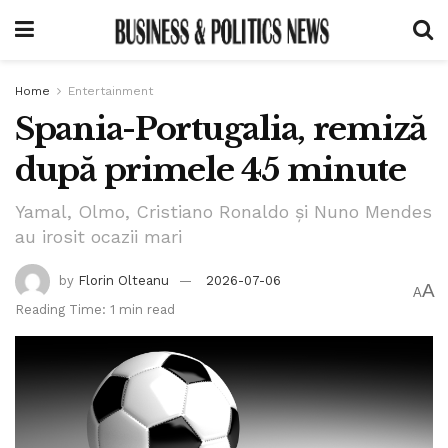
Home
Entertainment
Spania-Portugalia, remiză
după primele 45 minute
Yamal, Olmo, Cristiano Ronaldo și Nuno Mendes
au irosit ocazii mari
by
Florin Olteanu
2026-07-06
A
A
Reading Time: 1 min read