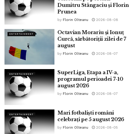
Dumitru Stângaciu și Florin
Prunea
by
Florin Olteanu
2026-08-08
Octavian Morariu și Ionuț
ENTERTAINMENT
Curcă, sărbătoriții zilei de 7
august
by
Florin Olteanu
2026-08-07
SuperLiga, Etapa a IV-a,
ENTERTAINMENT
programul perioadei 7-10
august 2026
by
Florin Olteanu
2026-08-07
Mari fotbaliști români
ENTERTAINMENT
celebrați pe 5 august 2026
by
Florin Olteanu
2026-08-05