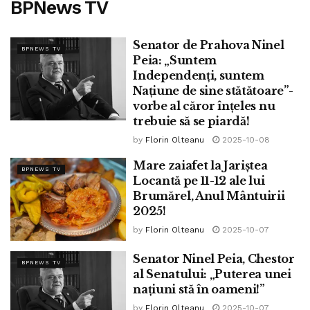
BPNews TV
Senator de Prahova Ninel
BPNEWS TV
Peia: „Suntem
Independenți, suntem
Națiune de sine stătătoare”-
vorbe al căror înțeles nu
trebuie să se piardă!
by
Florin Olteanu
2025-10-08
Mare zaiafet la Jariștea
BPNEWS TV
Locantă pe 11-12 ale lui
Brumărel, Anul Mântuirii
2025!
by
Florin Olteanu
2025-10-07
Senator Ninel Peia, Chestor
BPNEWS TV
al Senatului: „Puterea unei
națiuni stă în oameni!”
by
Florin Olteanu
2025-10-07