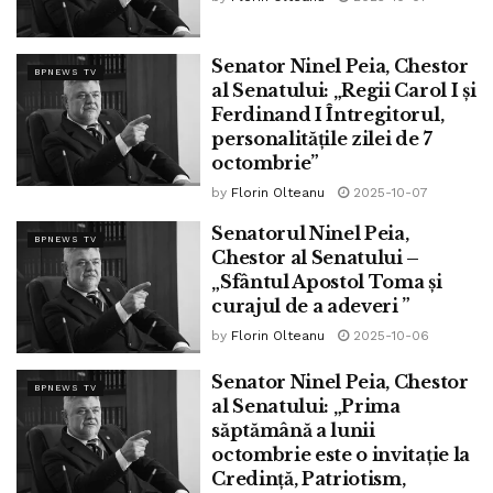
Senator Ninel Peia, Chestor
BPNEWS TV
al Senatului: „Regii Carol I și
Ferdinand I Întregitorul,
personalitățile zilei de 7
octombrie”
by
Florin Olteanu
2025-10-07
Senatorul Ninel Peia,
BPNEWS TV
Chestor al Senatului –
„Sfântul Apostol Toma și
curajul de a adeveri ”
by
Florin Olteanu
2025-10-06
Senator Ninel Peia, Chestor
BPNEWS TV
al Senatului: „Prima
săptămână a lunii
octombrie este o invitație la
Credință, Patriotism,