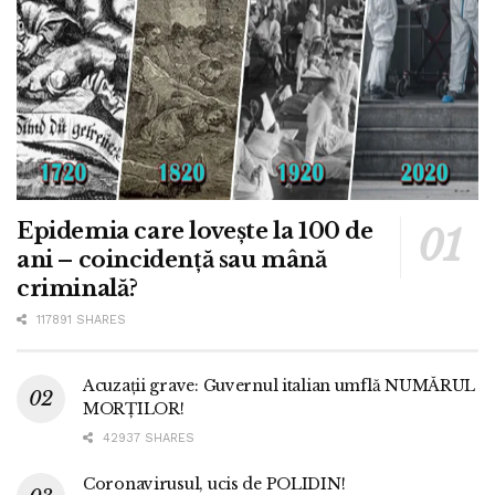
Epidemia care lovește la 100 de
ani – coincidență sau mână
criminală?
117891 SHARES
Acuzații grave: Guvernul italian umflă NUMĂRUL
MORȚILOR!
42937 SHARES
Coronavirusul, ucis de POLIDIN!