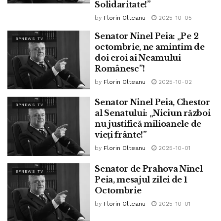
Solidaritate!”
by
Florin Olteanu
2025-10-05
Senator Ninel Peia: „Pe 2
BPNEWS TV
octombrie, ne amintim de
doi eroi ai Neamului
Românesc”!
by
Florin Olteanu
2025-10-02
Senator Ninel Peia, Chestor
BPNEWS TV
al Senatului: „Niciun război
nu justifică milioanele de
vieți frânte!”
by
Florin Olteanu
2025-10-01
Senator de Prahova Ninel
BPNEWS TV
Peia, mesajul zilei de 1
Octombrie
by
Florin Olteanu
2025-10-01