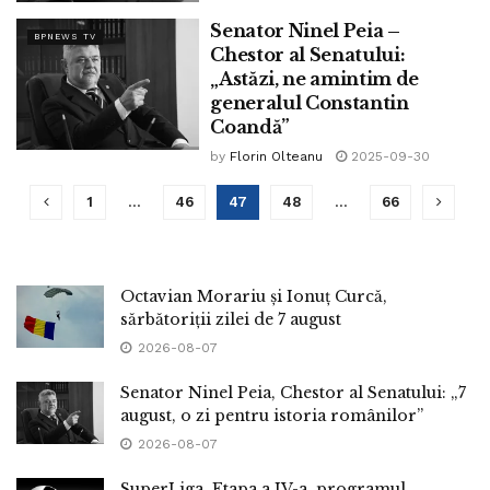
Senator Ninel Peia –
BPNEWS TV
Chestor al Senatului:
„Astăzi, ne amintim de
generalul Constantin
Coandă”
by
Florin Olteanu
2025-09-30
1
…
46
47
48
…
66
Octavian Morariu și Ionuț Curcă,
sărbătoriții zilei de 7 august
2026-08-07
Senator Ninel Peia, Chestor al Senatului: „7
august, o zi pentru istoria românilor”
2026-08-07
SuperLiga, Etapa a IV-a, programul