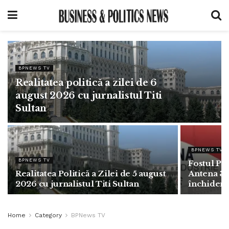
BPNEWS TV
Realitatea politică a zilei de 6
august 2026 cu jurnalistul Titi
Sultan
BPNEWS TV
BPNEWS TV
Fostul Pr
Realitatea Politică a Zilei de 5 august
Antena 3: 
2026 cu jurnalistul Titi Sultan
închidere
Home
Category
BPNews TV