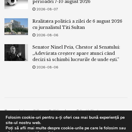
perioadei 7-10 august 2026
2026-08-07
Realitatea politică a zilei de 6 august 2026
cu jurnalistul Titi Sultan
2026-08-06
Senator Ninel Peia, Chestor al Senatului:
„Adevărata creștere apare atunci când
decizi să schimbi lucrurile de unde ești.”
2026-08-06
Termeni si conditii
Politica de confidentialitate
Folosim cookie-uri pentru a-ți oferi cea mai bună experiență pe
Facebook
Contact
site-ul nostru web.
Poți să afli mai multe despre cookie-urile pe care le folosim sau
© 2019
bpnews
- Business & Politics News
bpnews
.