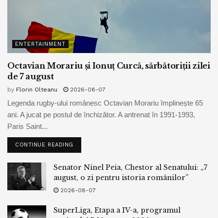
ENTERTAINMENT
Octavian Morariu și Ionuț Curcă, sărbătoriții zilei
de 7 august
by
Florin Olteanu
2026-08-07
Legenda rugby-ului românesc Octavian Morariu împlinește 65
ani. A jucat pe postul de închizător. A antrenat în 1991-1993,
Paris Saint...
CONTINUE READING
Senator Ninel Peia, Chestor al Senatului: „7
august, o zi pentru istoria românilor”
2026-08-07
SuperLiga, Etapa a IV-a, programul