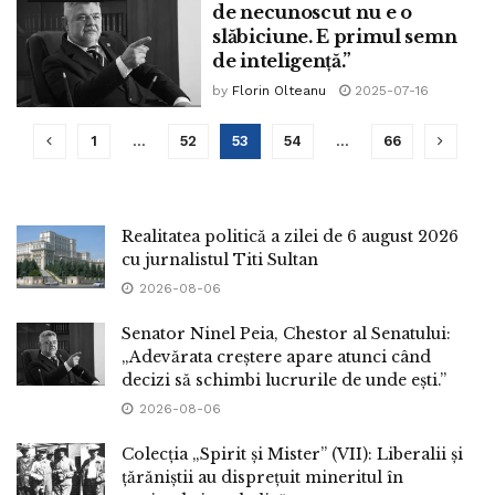
de necunoscut nu e o
slăbiciune. E primul semn
de inteligență.”
by
Florin Olteanu
2025-07-16
1
…
52
53
54
…
66
Realitatea politică a zilei de 6 august 2026
cu jurnalistul Titi Sultan
2026-08-06
Senator Ninel Peia, Chestor al Senatului:
„Adevărata creștere apare atunci când
decizi să schimbi lucrurile de unde ești.”
2026-08-06
Colecția „Spirit și Mister” (VII): Liberalii și
țărăniștii au disprețuit mineritul în