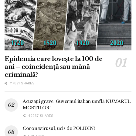
Epidemia care lovește la 100 de
ani – coincidență sau mână
criminală?
117891 SHARES
Acuzații grave: Guvernul italian umflă NUMĂRUL
MORȚILOR!
42937 SHARES
Coronavirusul, ucis de POLIDIN!