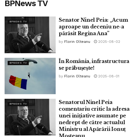
BPNews TV
Senator Ninel Peia: „Acum
BPNEWS TV
aproape un deceniu ne-a
părăsit Regina Ana”
by
Florin Olteanu
2025-08-02
În România, infrastructura
BPNEWS TV
se prăbușește!
by
Florin Olteanu
2025-08-01
Senatorul Ninel Peia
BPNEWS TV
comentariu critic la adresa
unei inițiative asumate pe
nedrept de către actualul
Ministru al Apărării Ionuț
Moșteanu