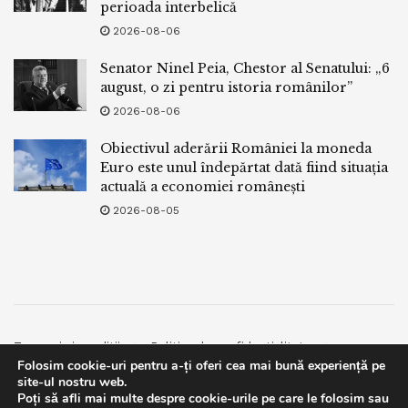
perioada interbelică
2026-08-06
Senator Ninel Peia, Chestor al Senatului: „6
august, o zi pentru istoria românilor”
2026-08-06
Obiectivul aderării României la moneda
Euro este unul îndepărtat dată fiind situația
actuală a economiei românești
2026-08-05
Termeni si conditii
Politica de confidentialitate
Folosim cookie-uri pentru a-ți oferi cea mai bună experiență pe
Facebook
Contact
site-ul nostru web.
Poți să afli mai multe despre cookie-urile pe care le folosim sau
© 2019
bpnews
- Business & Politics News
bpnews
.