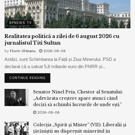
BPNEWS TV
Realitatea politică a zilei de 6 august 2026 cu
jurnalistul Titi Sultan
by
Florin Olteanu
2026-08-06
Astăzi, sunt Schimbarea la Față și Ziua Minerului. PSD a
declarat că a salvat 5,8 miliarde euro din PNRR și...
CONTINUE READING
Senator Ninel Peia, Chestor al Senatului:
„Adevărata creștere apare atunci când
decizi să schimbi lucrurile de unde ești.”
2026-08-06
Colecția „Spirit și Mister” (VII): Liberalii și
țărăniștii au disprețuit mineritul în