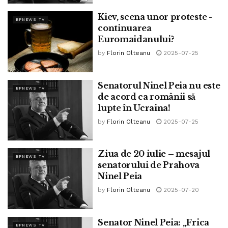
Kiev, scena unor proteste -
BPNEWS TV
continuarea
Euromaidanului?
by
Florin Olteanu
2025-07-25
Senatorul Ninel Peia nu este
BPNEWS TV
de acord ca românii să
lupte în Ucraina!
by
Florin Olteanu
2025-07-25
Ziua de 20 iulie – mesajul
BPNEWS TV
senatorului de Prahova
Ninel Peia
by
Florin Olteanu
2025-07-20
Senator Ninel Peia: „Frica
BPNEWS TV