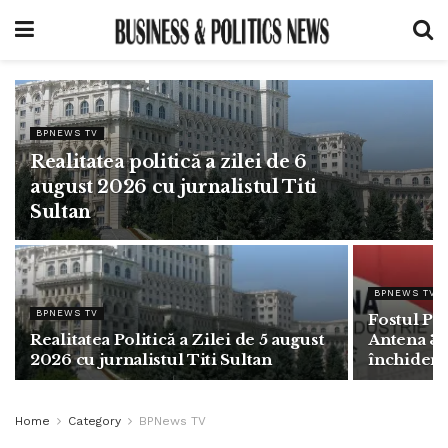
BPNEWS TV
Realitatea politică a zilei de 6
august 2026 cu jurnalistul Titi
Sultan
BPNEWS TV
BPNEWS TV
Fostul Pr
Realitatea Politică a Zilei de 5 august
Antena 3: 
2026 cu jurnalistul Titi Sultan
închidere
Home
Category
BPNews TV