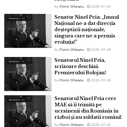
by
Florin Olteanu
2025-07-30
Senator Ninel Peia: „Imnul
BPNEWS TV
Național ne-a dat direcția
deșteptării naționale,
singura care ne-a permis
evoluția!”
by
Florin Olteanu
2025-07-29
Senatorul Ninel Peia,
BPNEWS TV
scrisoare deschisă
Premierului Bolojan!
by
Florin Olteanu
2025-07-29
Senatorul Ninel Peia cere
BPNEWS TV
MAE să îi trimită pe
ucrainenii din România în
război și nu soldatii români!
by
Florin Olteanu
2025-07-25