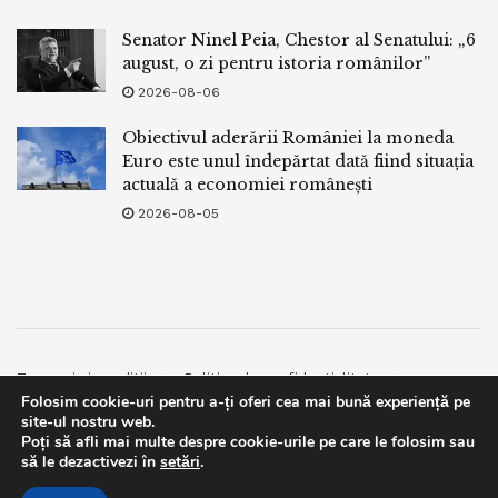
Senator Ninel Peia, Chestor al Senatului: „6
august, o zi pentru istoria românilor”
2026-08-06
Obiectivul aderării României la moneda
Euro este unul îndepărtat dată fiind situația
actuală a economiei românești
2026-08-05
Termeni si conditii
Politica de confidentialitate
Folosim cookie-uri pentru a-ți oferi cea mai bună experiență pe
Facebook
Contact
site-ul nostru web.
Poți să afli mai multe despre cookie-urile pe care le folosim sau
© 2019
bpnews
- Business & Politics News
bpnews
.
This website uses GDPR cookies. By continuing to use this
să le dezactivezi în
setări
.
website you are giving consent to cookies being used. Visit our