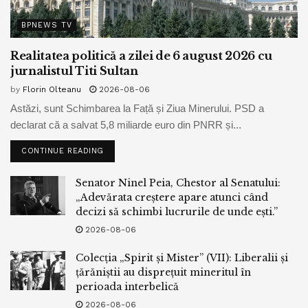
BPNEWS TV
Realitatea politică a zilei de 6 august 2026 cu
jurnalistul Titi Sultan
by
Florin Olteanu
2026-08-06
Astăzi, sunt Schimbarea la Față și Ziua Minerului. PSD a
declarat că a salvat 5,8 miliarde euro din PNRR și...
CONTINUE READING
Senator Ninel Peia, Chestor al Senatului:
„Adevărata creștere apare atunci când
decizi să schimbi lucrurile de unde ești.”
2026-08-06
Colecția „Spirit și Mister” (VII): Liberalii și
țărăniștii au disprețuit mineritul în
perioada interbelică
2026-08-06