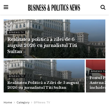
BPNEWS TV
Realitatea politică a zilei de 6
august 2026 cu jurnalistul Titi
Sultan
BPNEWS TV
BPNEWS TV
Fostul Pr
Realitatea Politică a Zilei de 5 august
Antena 3: 
2026 cu jurnalistul Titi Sultan
închidere
Home
Category
BPNews TV