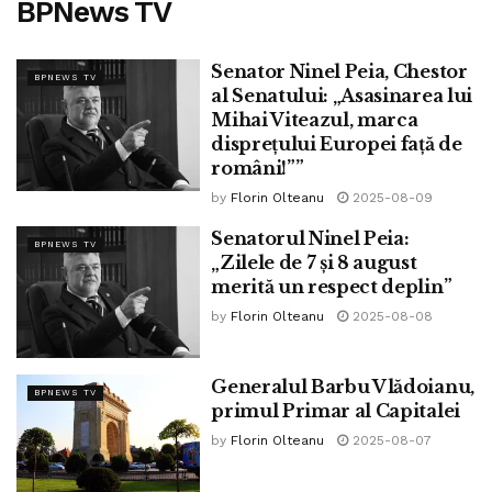
BPNews TV
Senator Ninel Peia, Chestor
BPNEWS TV
al Senatului: „Asasinarea lui
Mihai Viteazul, marca
disprețului Europei față de
români!””
by
Florin Olteanu
2025-08-09
Senatorul Ninel Peia:
BPNEWS TV
„Zilele de 7 și 8 august
merită un respect deplin”
by
Florin Olteanu
2025-08-08
Generalul Barbu Vlădoianu,
BPNEWS TV
primul Primar al Capitalei
by
Florin Olteanu
2025-08-07