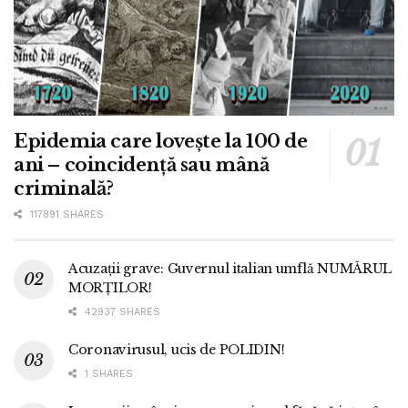
Epidemia care lovește la 100 de
ani – coincidență sau mână
criminală?
117891 SHARES
Acuzații grave: Guvernul italian umflă NUMĂRUL
MORȚILOR!
42937 SHARES
Coronavirusul, ucis de POLIDIN!
1 SHARES