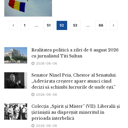
1
…
51
52
53
…
66
Realitatea politică a zilei de 6 august 2026
cu jurnalistul Titi Sultan
2026-08-06
Senator Ninel Peia, Chestor al Senatului:
„Adevărata creștere apare atunci când
decizi să schimbi lucrurile de unde ești.”
2026-08-06
Colecția „Spirit și Mister” (VII): Liberalii și
țărăniștii au disprețuit mineritul în
perioada interbelică
2026-08-06