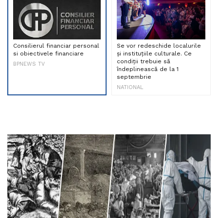
Consilierul financiar personal
Se vor redeschide localurile
si obiectivele financiare
și instituțiile culturale. Ce
condiții trebuie să
BPNEWS TV
îndeplinească de la 1
septembrie
NATIONAL