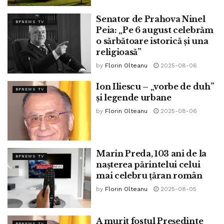
Senator de Prahova Ninel
BPNEWS TV
Peia: „Pe 6 august celebrăm
o sărbătoare istorică și una
religioasă”
by
Florin Olteanu
2025-08-06
Ion Iliescu – „vorbe de duh”
BPNEWS TV
și legende urbane
by
Florin Olteanu
2025-08-06
Marin Preda, 103 ani de la
BPNEWS TV
nașterea părintelui celui
mai celebru țăran român
by
Florin Olteanu
2025-08-05
A murit fostul Președinte
BPNEWS TV