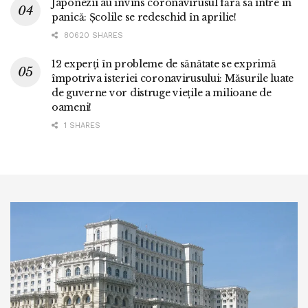
Japonezii au învins coronavirusul fără să intre în
panică: Școlile se redeschid în aprilie!
80620 SHARES
12 experți în probleme de sănătate se exprimă
împotriva isteriei coronavirusului: Măsurile luate
de guverne vor distruge viețile a milioane de
oameni!
1 SHARES