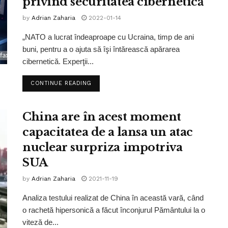
privind securitatea cibernetică
by
Adrian Zaharia
2022-01-14
„NATO a lucrat îndeaproape cu Ucraina, timp de ani
buni, pentru a o ajuta să îşi întărească apărarea
cibernetică. Experţii...
CONTINUE READING
China are în acest moment
capacitatea de a lansa un atac
nuclear surpriza impotriva
SUA
by
Adrian Zaharia
2021-11-19
Analiza testului realizat de China în această vară, când
o rachetă hipersonică a făcut înconjurul Pământului la o
viteză de...