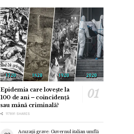
Epidemia care lovește la
100 de ani – coincidență
sau mână criminală?
117891 SHARES
Acuzații grave: Guvernul italian umflă