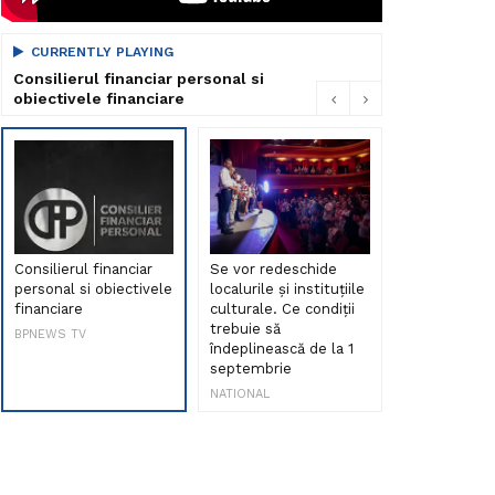
CURRENTLY PLAYING
Consilierul financiar personal si
obiectivele financiare
Consilierul financiar
Se vor redeschide
Debut de sen
personal si obiectivele
localurile și instituțiile
muzica româ
financiare
culturale. Ce condiții
Maria Peia r
trebuie să
Internetul la
BPNEWS TV
îndeplinească de la 1
ani!
septembrie
NATIONAL
NATIONAL