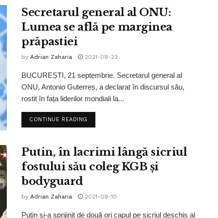
Secretarul general al ONU:
Lumea se află pe marginea
prăpastiei
by
Adrian Zaharia
2021-09-22
BUCUREȘTI, 21 septembrie. Secretarul general al
ONU, Antonio Guterres, a declarat în discursul său,
rostit în fața liderilor mondiali la...
CONTINUE READING
Putin, în lacrimi lângă sicriul
fostului său coleg KGB și
bodyguard
by
Adrian Zaharia
2021-09-10
Putin şi-a sprijinit de două ori capul pe sicriul deschis al