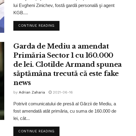
lui Evgheni Zinichev, fostă gardă personală şi agent
KGB....
CONTINUE READING
Garda de Mediu a amendat
Primăria Sector 1 cu 160.000
de lei. Clotilde Armand spunea
săptămâna trecută că este fake
news
by
Adrian Zaharia
2021-06-16
Potrivit comunicatului de presă al Gărzii de Mediu, a
fost amendată atât primăria, cu suma de 160.000 de
lei, cât...
CONTINUE READING