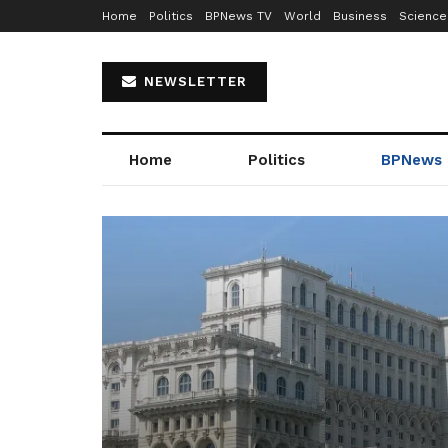
Home
Politics
BPNews TV
World
Business
Science
NEWSLETTER
Home
Politics
BPNews