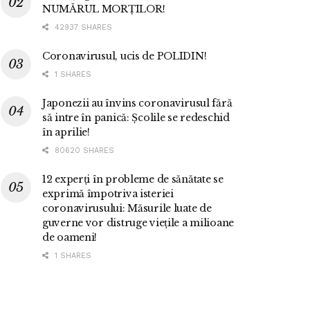
NUMĂRUL MORȚILOR!
42937 SHARES
Coronavirusul, ucis de POLIDIN!
1 SHARES
Japonezii au învins coronavirusul fără
să intre în panică: Școlile se redeschid
în aprilie!
80620 SHARES
12 experți în probleme de sănătate se
exprimă împotriva isteriei
coronavirusului: Măsurile luate de
guverne vor distruge viețile a milioane
de oameni!
1 SHARES