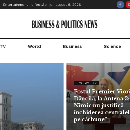
Entertainment
Lifestyle
joi, august 6, 2026
 TV
World
Business
Science
BPNEWS TV
Fostul Premier Vior
Dăncilă, la Antena 3:
Nimic nu justifică
închiderea centrale
pe cărbune”