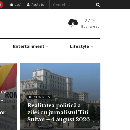
Login
Register
27
°C
Bucharest
Entertainment
Lifestyle
ica
BPNEWS TV
 „
Realitatea politică a
lor
zilei cu jurnalistul Titi
Sultan – 4 august 2026