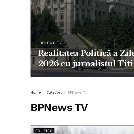
BPNEWS TV
Realitatea Politică a Zil
2026 cu jurnalistul Titi
Home
Category
BPNews TV
BPNews TV
POLITICS