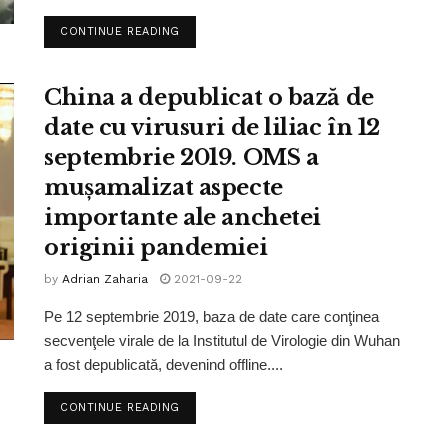
CONTINUE READING
China a depublicat o bază de
date cu virusuri de liliac în 12
septembrie 2019. OMS a
muşamalizat aspecte
importante ale anchetei
originii pandemiei
by
Adrian Zaharia
2021-09-22
Pe 12 septembrie 2019, baza de date care conţinea
secvenţele virale de la Institutul de Virologie din Wuhan
a fost depublicată, devenind offline....
CONTINUE READING