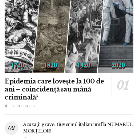
Epidemia care lovește la 100 de
ani – coincidență sau mână
criminală?
117891 SHARES
Acuzații grave: Guvernul italian umflă NUMĂRUL
MORȚILOR!