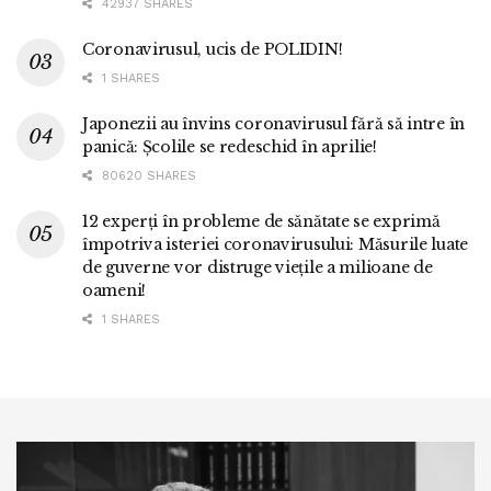
42937 SHARES
Coronavirusul, ucis de POLIDIN!
1 SHARES
Japonezii au învins coronavirusul fără să intre în
panică: Școlile se redeschid în aprilie!
80620 SHARES
12 experți în probleme de sănătate se exprimă
împotriva isteriei coronavirusului: Măsurile luate
de guverne vor distruge viețile a milioane de
oameni!
1 SHARES