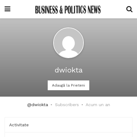
dwiokta
Adaugă la Prieteni
@dwiokta
Subscribers
Acum un an
Activitate