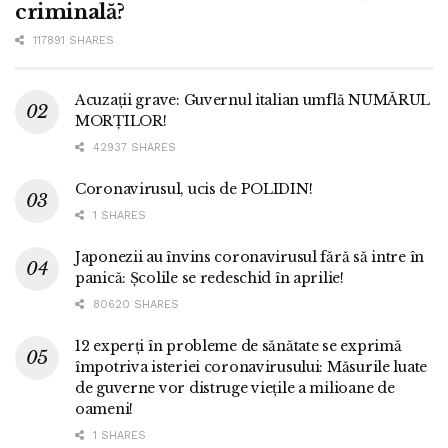
criminală?
117891 SHARES
Acuzații grave: Guvernul italian umflă NUMĂRUL
MORȚILOR!
42937 SHARES
Coronavirusul, ucis de POLIDIN!
1 SHARES
Japonezii au învins coronavirusul fără să intre în
panică: Școlile se redeschid în aprilie!
80620 SHARES
12 experți în probleme de sănătate se exprimă
împotriva isteriei coronavirusului: Măsurile luate
de guverne vor distruge viețile a milioane de
oameni!
1 SHARES