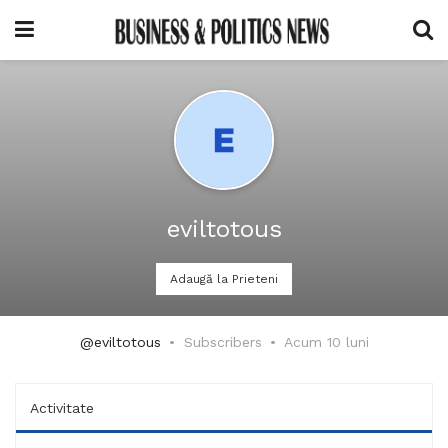
eviltotous
Adaugă la Prieteni
@eviltotous
Subscribers
Acum 10 luni
Activitate