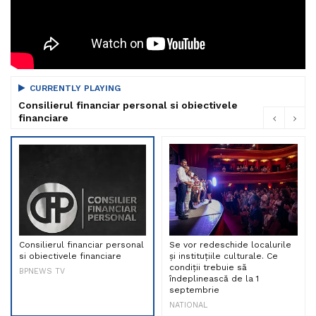
CURRENTLY PLAYING
Consilierul financiar personal si obiectivele
financiare
Consilierul financiar personal
Se vor redeschide localurile
si obiectivele financiare
și instituțiile culturale. Ce
condiții trebuie să
BPNEWS TV
îndeplinească de la 1
septembrie
NATIONAL