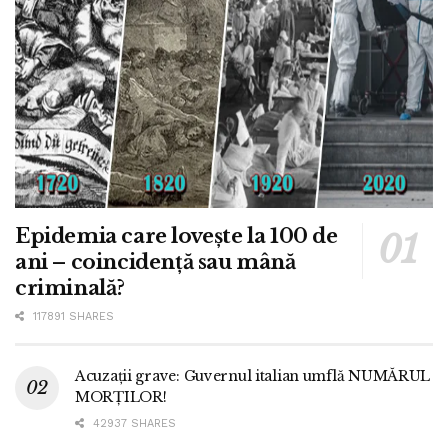
Epidemia care lovește la 100 de
ani – coincidență sau mână
criminală?
117891 SHARES
Acuzații grave: Guvernul italian umflă NUMĂRUL
MORȚILOR!
42937 SHARES