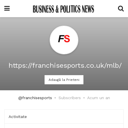
https://franchisesports.co.uk/mlb/
Adaugă la Prieteni
@franchisesports
Subscribers
Acum un an
Activitate