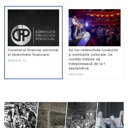
Consilierul financiar personal
Se vor redeschide localurile
si obiectivele financiare
și instituțiile culturale. Ce
condiții trebuie să
BPNEWS TV
îndeplinească de la 1
septembrie
NATIONAL