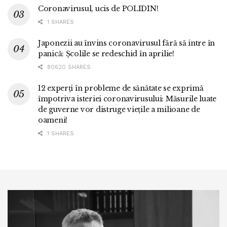
Coronavirusul, ucis de POLIDIN!
1 SHARES
Japonezii au învins coronavirusul fără să intre în
panică: Școlile se redeschid în aprilie!
80620 SHARES
12 experți în probleme de sănătate se exprimă
împotriva isteriei coronavirusului: Măsurile luate
de guverne vor distruge viețile a milioane de
oameni!
1 SHARES