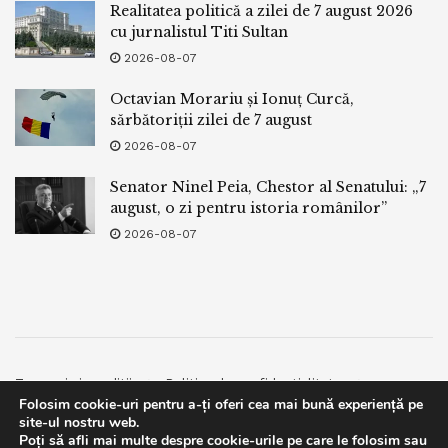
Realitatea politică a zilei de 7 august 2026
cu jurnalistul Titi Sultan
2026-08-07
Octavian Morariu și Ionuț Curcă,
sărbătoriții zilei de 7 august
2026-08-07
Senator Ninel Peia, Chestor al Senatului: „7
august, o zi pentru istoria românilor”
2026-08-07
Termeni si conditii
Politica de confidentialitate
Folosim cookie-uri pentru a-ți oferi cea mai bună experiență pe
Facebook
Contact
site-ul nostru web.
Poți să afli mai multe despre cookie-urile pe care le folosim sau
© 2019
bpnews
- Business & Politics News
bpnews
.