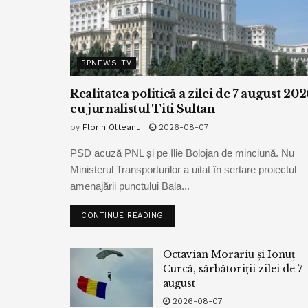
BPNEWS TV
Realitatea politică a zilei de 7 august 202
cu jurnalistul Titi Sultan
by
Florin Olteanu
2026-08-07
PSD acuză PNL și pe Ilie Bolojan de minciună. Nu
Ministerul Transporturilor a uitat în sertare proiectul
amenajării punctului Bala...
CONTINUE READING
Octavian Morariu și Ionuț
Curcă, sărbătoriții zilei de 7
august
2026-08-07