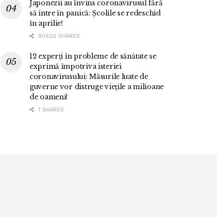
Japonezii au învins coronavirusul fără
să intre în panică: Școlile se redeschid
în aprilie!
80620 SHARES
12 experți în probleme de sănătate se
exprimă împotriva isteriei
coronavirusului: Măsurile luate de
guverne vor distruge viețile a milioane
de oameni!
1 SHARES