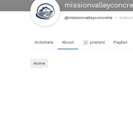
missionvalleyconcre
@missionvalleyconcrete
Subscr
Activitate
About
prieteni
Playlist
0
Home