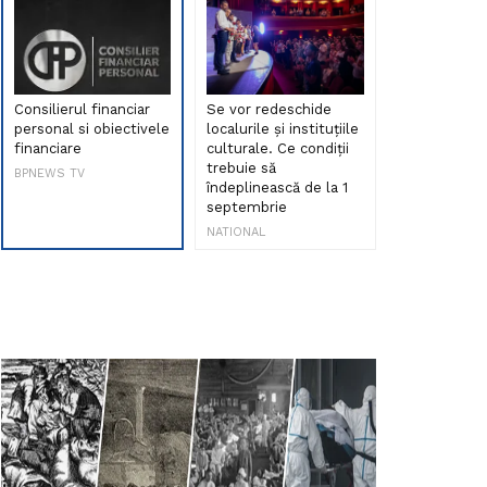
Consilierul financiar
Se vor redeschide
Debut de sen
personal si obiectivele
localurile și instituțiile
muzica româ
financiare
culturale. Ce condiții
Maria Peia r
trebuie să
Internetul la
BPNEWS TV
îndeplinească de la 1
ani!
septembrie
NATIONAL
NATIONAL