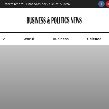
Entertainment
Lifestyle
vineri, august 7, 2026
 TV
World
Business
Science