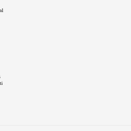
al
6
ti