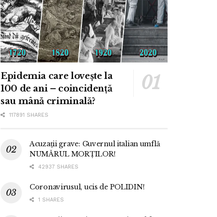
Epidemia care lovește la
100 de ani – coincidență
sau mână criminală?
117891 SHARES
Acuzații grave: Guvernul italian umflă
NUMĂRUL MORȚILOR!
42937 SHARES
Coronavirusul, ucis de POLIDIN!
1 SHARES