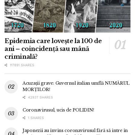
Epidemia care lovește la 100 de
ani – coincidență sau mână
criminală?
117891 SHARES
Acuzații grave: Guvernul italian umflă NUMĂRUL
MORȚILOR!
42937 SHARES
Coronavirusul, ucis de POLIDIN!
1 SHARES
Japonezii au învins coronavirusul fără să intre în