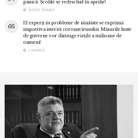
panică: Școlile se redeschid în aprilie!
80620 SHARES
12 experți în probleme de sănătate se exprimă
împotriva isteriei coronavirusului: Măsurile luate
de guverne vor distruge viețile a milioane de
oameni!
1 SHARES