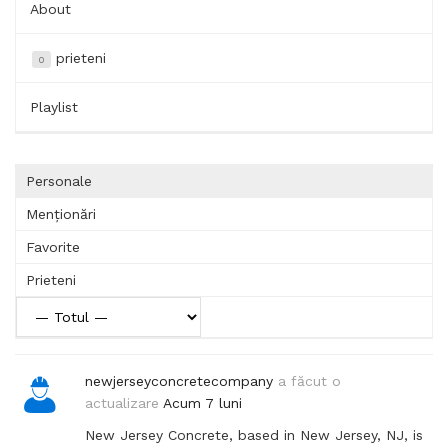
About
prieteni
0
Playlist
Personale
Menționări
Favorite
Prieteni
newjerseyconcretecompany
a făcut o
actualizare
Acum 7 luni
New Jersey Concrete, based in New Jersey, NJ, is