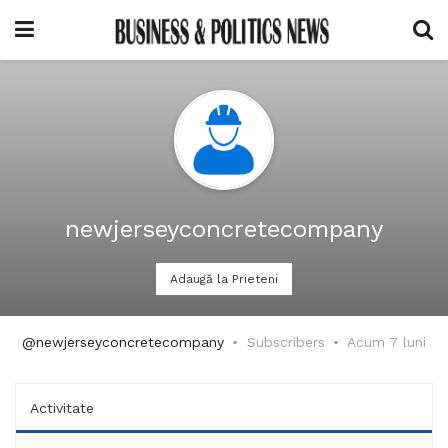
newjerseyconcretecompany
Adaugă la Prieteni
@newjerseyconcretecompany
Subscribers
Acum 7 luni
Activitate