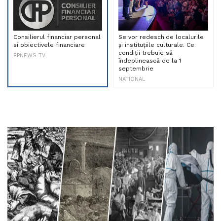
Consilierul financiar personal
Se vor redeschide localurile
si obiectivele financiare
și instituțiile culturale. Ce
condiții trebuie să
BPNEWS TV
îndeplinească de la 1
septembrie
NATIONAL