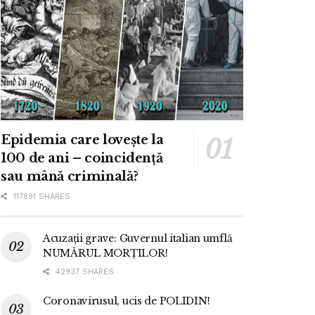
Epidemia care lovește la
100 de ani – coincidență
sau mână criminală?
117891 SHARES
Acuzații grave: Guvernul italian umflă
NUMĂRUL MORȚILOR!
42937 SHARES
Coronavirusul, ucis de POLIDIN!