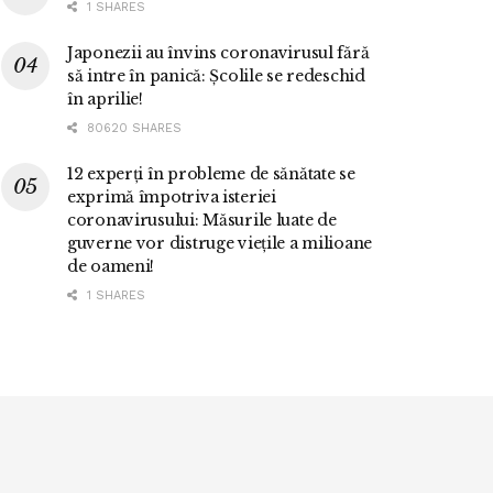
1 SHARES
Japonezii au învins coronavirusul fără
să intre în panică: Școlile se redeschid
în aprilie!
80620 SHARES
12 experți în probleme de sănătate se
exprimă împotriva isteriei
coronavirusului: Măsurile luate de
guverne vor distruge viețile a milioane
de oameni!
1 SHARES