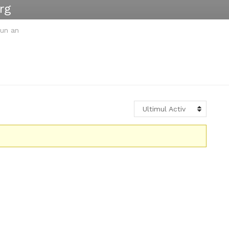
rg
un an
Ultimul Activ