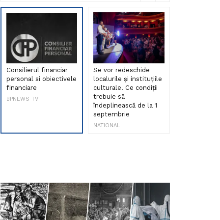
Consilierul financiar
Se vor redeschide
Debut de sen
personal si obiectivele
localurile și instituțiile
muzica româ
financiare
culturale. Ce condiții
Maria Peia r
trebuie să
Internetul la
BPNEWS TV
îndeplinească de la 1
ani!
septembrie
NATIONAL
NATIONAL