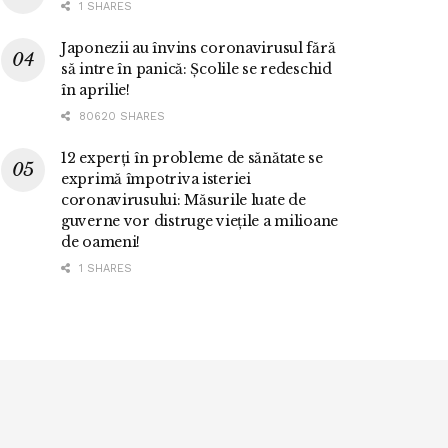
1 SHARES
Japonezii au învins coronavirusul fără
să intre în panică: Școlile se redeschid
în aprilie!
80620 SHARES
12 experți în probleme de sănătate se
exprimă împotriva isteriei
coronavirusului: Măsurile luate de
guverne vor distruge viețile a milioane
de oameni!
1 SHARES