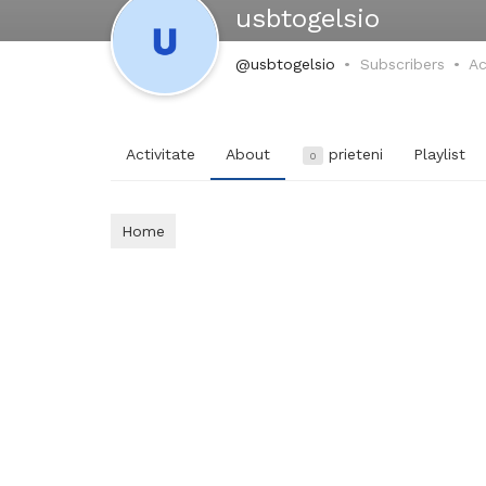
usbtogelsio
@usbtogelsio
Subscribers
Ac
Activitate
About
prieteni
Playlist
0
Home