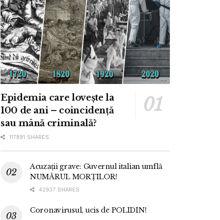
Epidemia care lovește la
100 de ani – coincidență
sau mână criminală?
117891 SHARES
Acuzații grave: Guvernul italian umflă
NUMĂRUL MORȚILOR!
42937 SHARES
Coronavirusul, ucis de POLIDIN!