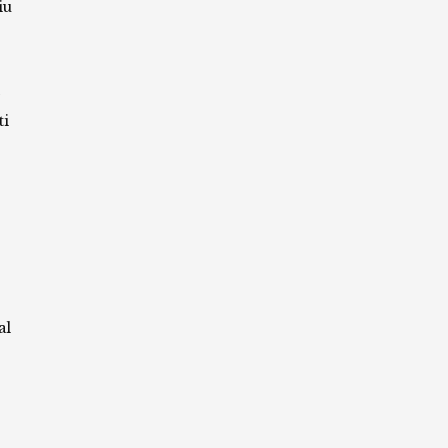
iu
ti
al