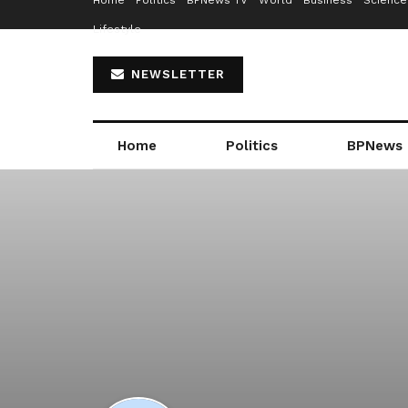
Home
Politics
BPNews TV
World
Business
Science
Lifestyle
NEWSLETTER
Home
Politics
BPNews