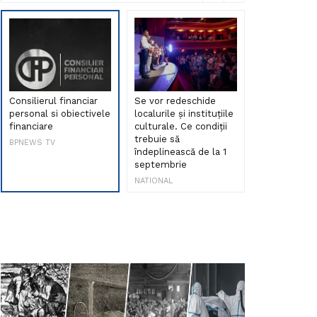
Consilierul financiar
Se vor redeschide
Debut de sen
personal si obiectivele
localurile și instituțiile
muzica româ
financiare
culturale. Ce condiții
Maria Peia r
trebuie să
Internetul la
BPNEWS TV
îndeplinească de la 1
ani!
septembrie
NATIONAL
NATIONAL