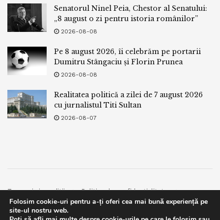
Senatorul Ninel Peia, Chestor al Senatului:
„8 august o zi pentru istoria românilor”
2026-08-08
Pe 8 august 2026, îi celebrăm pe portarii
Dumitru Stângaciu și Florin Prunea
2026-08-08
Realitatea politică a zilei de 7 august 2026
cu jurnalistul Titi Sultan
2026-08-07
Termeni si conditii
Politica de confidentialitate
Folosim cookie-uri pentru a-ți oferi cea mai bună experiență pe
Facebook
Contact
site-ul nostru web.
Poți să afli mai multe despre cookie-urile pe care le folosim sau