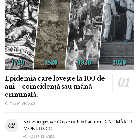
Epidemia care lovește la 100 de
ani – coincidență sau mână
criminală?
117891 SHARES
Acuzații grave: Guvernul italian umflă NUMĂRUL
MORȚILOR!
42937 SHARES