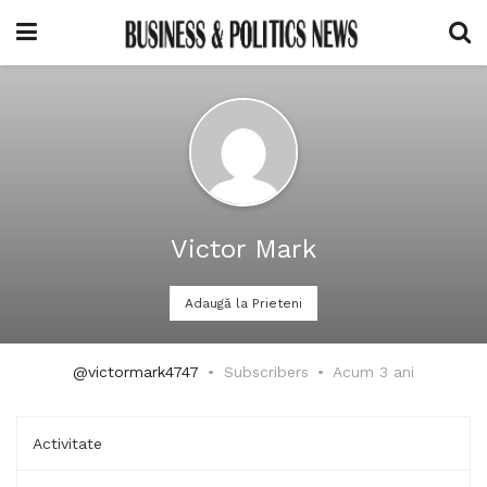
Victor Mark
Adaugă la Prieteni
@victormark4747
Subscribers
Acum 3 ani
Activitate