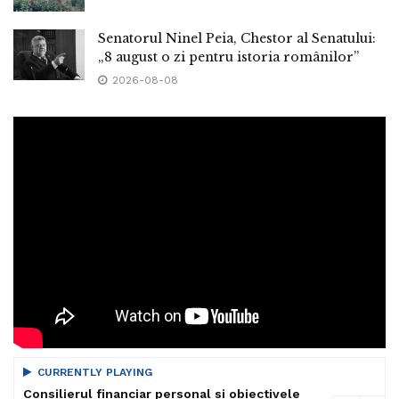
Senatorul Ninel Peia, Chestor al Senatului:
„8 august o zi pentru istoria românilor”
2026-08-08
CURRENTLY PLAYING
Consilierul financiar personal si obiectivele