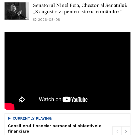
Senatorul Ninel Peia, Chestor al Senatului:
„8 august o zi pentru istoria românilor”
2026-08-08
CURRENTLY PLAYING
Consilierul financiar personal si obiectivele
financiare