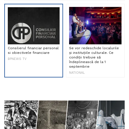
Consilierul financiar personal
Se vor redeschide localurile
si obiectivele financiare
și instituțiile culturale. Ce
condiții trebuie să
BPNEWS TV
îndeplinească de la 1
septembrie
NATIONAL