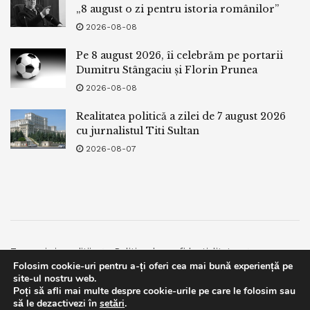
„8 august o zi pentru istoria românilor”
2026-08-08
Pe 8 august 2026, îi celebrăm pe portarii
Dumitru Stângaciu și Florin Prunea
2026-08-08
Realitatea politică a zilei de 7 august 2026
cu jurnalistul Titi Sultan
2026-08-07
Termeni si conditii
Politica de confidentialitate
Folosim cookie-uri pentru a-ți oferi cea mai bună experiență pe
Facebook
Contact
site-ul nostru web.
Poți să afli mai multe despre cookie-urile pe care le folosim sau
© 2019
bpnews
- Business & Politics News
bpnews
.
This website uses GDPR cookies. By continuing to use this
să le dezactivezi în
setări
.