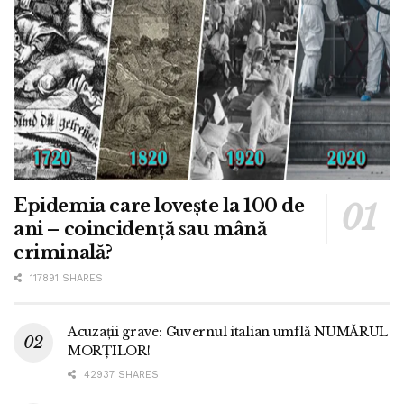
Epidemia care lovește la 100 de
ani – coincidență sau mână
criminală?
117891 SHARES
Acuzații grave: Guvernul italian umflă NUMĂRUL
MORȚILOR!
42937 SHARES