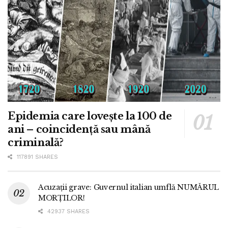
Epidemia care lovește la 100 de
ani – coincidență sau mână
criminală?
117891 SHARES
Acuzații grave: Guvernul italian umflă NUMĂRUL
MORȚILOR!
42937 SHARES