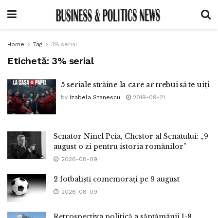
Home
Tag
3% serial
Etichetă:
3% serial
5 seriale străine la care ar trebui să te uiți
by
Izabela Stanescu
2019-09-21
Senator Ninel Peia, Chestor al Senatului: „9
august o zi pentru istoria românilor”
2026-08-09
2 fotbaliști comemorați pe 9 august
2026-08-09
Retrospectiva politică a săptămânii 1-8