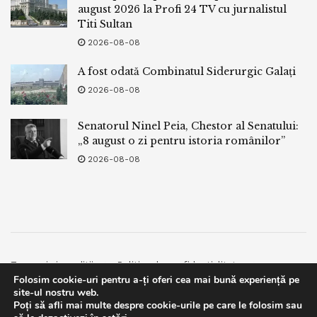
august 2026 la Profi 24 TV cu jurnalistul
Titi Sultan
2026-08-08
A fost odată Combinatul Siderurgic Galați
2026-08-08
Senatorul Ninel Peia, Chestor al Senatului:
„8 august o zi pentru istoria românilor”
2026-08-08
Termeni si conditii
Politica de confidentialitate
Folosim cookie-uri pentru a-ți oferi cea mai bună experiență pe
Facebook
Contact
site-ul nostru web.
Poți să afli mai multe despre cookie-urile pe care le folosim sau
© 2019
bpnews
- Business & Politics News
bpnews
.
This website uses GDPR cookies. By continuing to use this