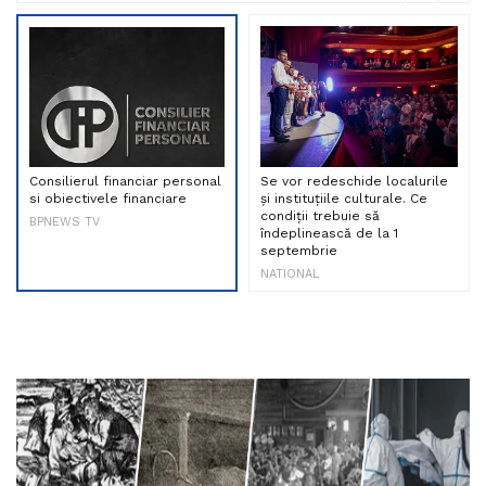
Consilierul financiar personal
Se vor redeschide localurile
si obiectivele financiare
și instituțiile culturale. Ce
condiții trebuie să
BPNEWS TV
îndeplinească de la 1
septembrie
NATIONAL