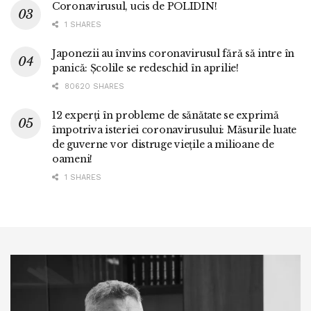
Coronavirusul, ucis de POLIDIN!
1 SHARES
Japonezii au învins coronavirusul fără să intre în
panică: Școlile se redeschid în aprilie!
80620 SHARES
12 experți în probleme de sănătate se exprimă
împotriva isteriei coronavirusului: Măsurile luate
de guverne vor distruge viețile a milioane de
oameni!
1 SHARES