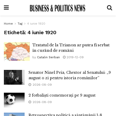
Home
Tag
4 iunie 1920
Etichetă:
4 iunie 1920
Tratatul de la Trianon ar putea fi serbat
în curând de români
by
Catalin Serban
2019-12-09
Senator Ninel Peia, Chestor al Senatului: „9
august o zi pentru istoria românilor”
2026-08-09
2 fotbaliști comemorați pe 9 august
2026-08-09
Retrospectiva politică a săptămânii 1-8