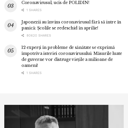
Coronavirusul, ucis de POLIDIN!
1 SHARES
Japonezii au învins coronavirusul fără să intre în
panică: Școlile se redeschid în aprilie!
80620 SHARES
12 experți în probleme de sănătate se exprimă
împotriva isteriei coronavirusului: Măsurile luate
de guverne vor distruge viețile a milioane de
oameni!
1 SHARES