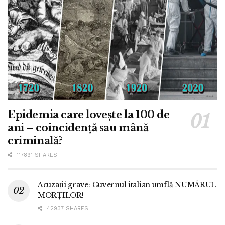
Epidemia care lovește la 100 de
ani – coincidență sau mână
criminală?
117891 SHARES
Acuzații grave: Guvernul italian umflă NUMĂRUL
MORȚILOR!
42937 SHARES