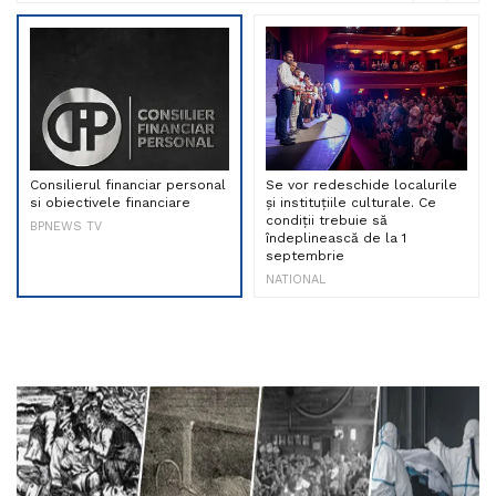
Consilierul financiar personal
Se vor redeschide localurile
si obiectivele financiare
și instituțiile culturale. Ce
condiții trebuie să
BPNEWS TV
îndeplinească de la 1
septembrie
NATIONAL