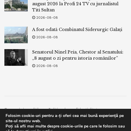
august 2026 la Profi 24 TV cu jurnalistul
Titi Sultan
2026-08-08
A fost odată Combinatul Siderurgic Galați
2026-08-08
Senatorul Ninel Peia, Chestor al Senatului:
„8 august o zi pentru istoria românilor”
2026-08-08
Termeni si conditii
Politica de confidentialitate
Folosim cookie-uri pentru a-ți oferi cea mai bună experiență pe
Facebook
Contact
site-ul nostru web.
Poți să afli mai multe despre cookie-urile pe care le folosim sau
© 2019
bpnews
- Business & Politics News
bpnews
.
This website uses GDPR cookies. By continuing to use this